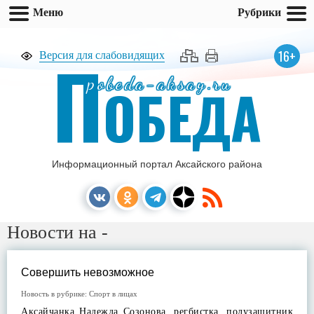
Меню
Рубрики
П
16+
Версия для слабовидящих
pobeda-aksay.ru
ОБЕДА
Информационный портал Аксайского района
Новости на -
Совершить невозможное
Новость в рубрике:
Спорт в лицах
Аксайчанка Надежда Созонова, регбистка, полузащитник