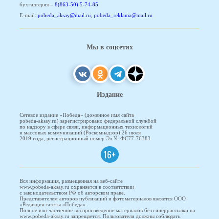
бухгалтерия –
8(863-50) 5-74-85
E-mail:
pobeda_aksay@mail.ru
,
pobeda_reklama@mail.ru
Мы в соцсетях
Издание
Сетевое издание «Победа» (доменное имя сайта
pobeda-aksay.ru) зарегистрировано федеральной службой
по надзору в сфере связи, информационных технологий
и массовых коммуникаций (Роскомнадзор) 26 июля
2019 года, регистрационный номер Эл № ФС77-76383
16+
Вся информация, размещенная на веб-сайте
www.pobeda-aksay.ru охраняется в соответствии
с законодательством РФ об авторском праве.
Представителем авторов публикаций и фотоматериалов является ООО
«Редакция газеты «Победа».
Полное или частичное воспроизведение материалов без гиперрассылки на
www.pobeda-aksay.ru запрещается. Пользователи должны соблюдать