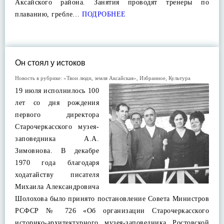
Аксайского района. Занятия проводят тренеры по
плаванию, гребле…
ПОДРОБНЕЕ
Он стоял у истоков
Новость в рубрике:
«Твои люди, земля Аксайская»
,
Избранное
,
Культура
19 июля исполнилось 100
лет со дня рождения
первого директора
Старочеркасского музея-
заповедника А.А.
Зимовнова. В декабре
1970 года благодаря
ходатайству писателя
Михаила Александровича
Шолохова было принято постановление Совета Министров
РСФСР № 726 «Об организации Старочеркасского
историко-архитектурного музея-заповедника Ростовской