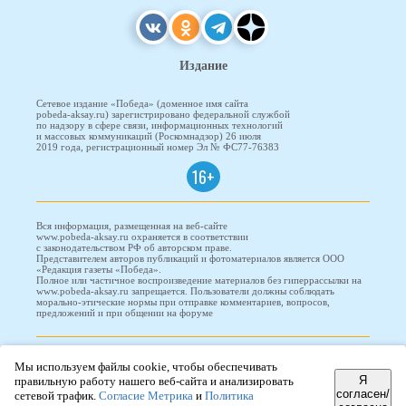
Издание
Сетевое издание «Победа» (доменное имя сайта
pobeda-aksay.ru) зарегистрировано федеральной службой
по надзору в сфере связи, информационных технологий
и массовых коммуникаций (Роскомнадзор) 26 июля
2019 года, регистрационный номер Эл № ФС77-76383
16+
Вся информация, размещенная на веб-сайте
www.pobeda-aksay.ru охраняется в соответствии
с законодательством РФ об авторском праве.
Представителем авторов публикаций и фотоматериалов является ООО
«Редакция газеты «Победа».
Полное или частичное воспроизведение материалов без гиперрассылки на
www.pobeda-aksay.ru запрещается. Пользователи должны соблюдать
морально-этические нормы при отправке комментариев, вопросов,
предложений и при общении на форуме
ПОБЕДА © 2010-2026
Мы используем файлы cookie, чтобы обеспечивать
Я
правильную работу нашего веб-сайта и анализировать
согласен/
сетевой трафик.
Согласие Метрика
и
Политика