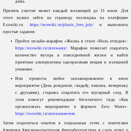
дома.
Принять участие может каждый желающий до 31 июля. Для
этого нужно зайти на страницу челленджа на платформе
Ecowiki.ru:
https://ecowiki.ru/plastic_free_j
uly/
и выполнить
простые задания:
Пройти онлайн-марафон «Жизнь в стиле «Ноль отходов»:
https://ecowiki.ru/zerowast
e/
. Марафон помогает сократить
количество мусора в повседневной жизни и найти
приятные альтернативы одноразовым вещам и излишней
упаковке.
Или провести любое запланированное в июле
мероприятие (День рождения, свадьбу, пикник, вечеринку
с друзьями), стараясь сократить его мусорный след. В
этом помогут рекомендации бесплатного гида «Как
организовать мероприятие в формате Zero Waste»:
https://ecowiki.ru/zerowasteev
ent
.
Затем поделиться опытом в социальных сетях с хештегами
#эковики #жизньнольотходов #июльбезпластика и сдать отчет о