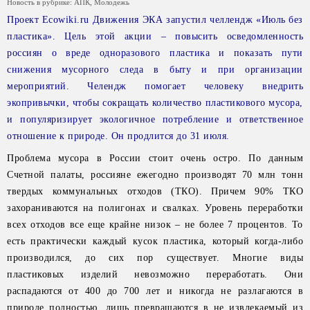
Новость в рубрике:
АПК
,
Молодежь
Проект Ecowiki.ru Движения ЭКА запустил челлендж «Июль без
пластика». Цель этой акции – повысить осведомленность
россиян о вреде одноразового пластика и показать пути
снижения мусорного следа в быту и при организации
мероприятий. Челендж помогает человеку внедрить
экопривычки, чтобы сокращать количество пластикового мусора,
и популяризирует экологичное потребление и ответственное
отношение к природе. Он продлится до 31 июля.
Проблема мусора в России стоит очень остро. По данным
Счетной палаты, россияне ежегодно производят 70 млн тонн
твердых коммунальных отходов (ТКО). Причем 90% ТКО
захораниваются на полигонах и свалках. Уровень переработки
всех отходов все еще крайне низок – не более 7 процентов. То
есть практически каждый кусок пластика, который когда-либо
производился, до сих пор существует. Многие виды
пластиковых изделий невозможно переработать. Они
распадаются от 400 до 700 лет и никогда не разлагаются в
природе полностью, лишь превращаются в не извлекаемый из