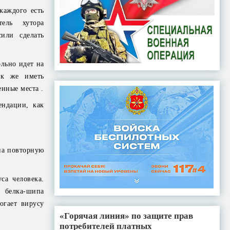
каждого есть
ель хутора
сили сделать
льно идет на
ак же иметь
нные места .
ендации, как
на повторную
са человека.
н белка-шипа
огает вирусу
«Горячая линия» по защите прав
потребителей платных