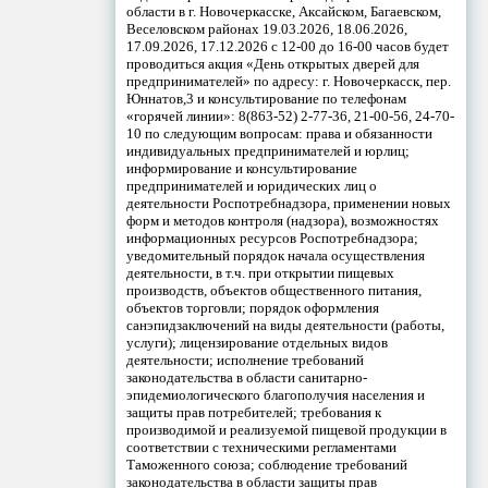
области в г. Новочеркасске, Аксайском, Багаевском,
Веселовском районах 19.03.2026, 18.06.2026,
17.09.2026, 17.12.2026 с 12-00 до 16-00 часов будет
проводиться акция «День открытых дверей для
предпринимателей» по адресу: г. Новочеркасск, пер.
Юннатов,3 и консультирование по телефонам
«горячей линии»: 8(863-52) 2-77-36, 21-00-56, 24-70-
10 по следующим вопросам: права и обязанности
индивидуальных предпринимателей и юрлиц;
информирование и консультирование
предпринимателей и юридических лиц о
деятельности Роспотребнадзора, применении новых
форм и методов контроля (надзора), возможностях
информационных ресурсов Роспотребнадзора;
уведомительный порядок начала осуществления
деятельности, в т.ч. при открытии пищевых
производств, объектов общественного питания,
объектов торговли; порядок оформления
санэпидзаключений на виды деятельности (работы,
услуги); лицензирование отдельных видов
деятельности; исполнение требований
законодательства в области санитарно-
эпидемиологического благополучия населения и
защиты прав потребителей; требования к
производимой и реализуемой пищевой продукции в
соответствии с техническими регламентами
Таможенного союза; соблюдение требований
законодательства в области защиты прав