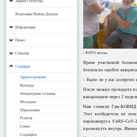
Защита Отечества
Всевеликое Войско Донское
Информация
Право
/ ФОТО автора
События
Врачи участковой больни
Соцсфера
безопасно пройти вакцин
Здравоохранение
– Были ли у вас аллергии 
Культура
После можно проходить на
Литературная гостиная
вакцинацию через 2 недел
Молодежь
Нам ставили Гам-КОВИД-В
Образование
Этот возбудитель не опа
Религия
коронавируса SARS-CoV-2
Семья
проникнуть внутрь. Имен
Соцзащита