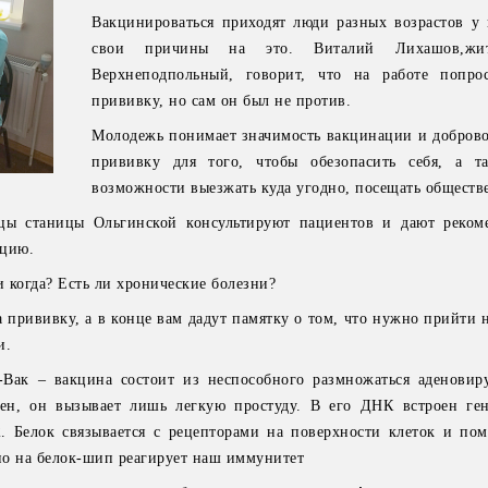
Вакцинироваться приходят люди разных возрастов у 
свои причины на это. Виталий Лихашов,жит
Верхнеподпольный, говорит, что на работе попро
прививку, но сам он был не против.
Молодежь понимает значимость вакцинации и доброво
прививку для того, чтобы обезопасить себя, а т
возможности выезжать куда угодно, посещать обществе
цы станицы Ольгинской консультируют пациентов и дают реком
ацию.
и когда? Есть ли хронические болезни?
 прививку, а в конце вам дадут памятку о том, что нужно прийти 
и.
ак – вакцина состоит из неспособного размножаться аденовиру
сен, он вызывает лишь легкую простуду. В его ДНК встроен ге
. Белок связывается с рецепторами на поверхности клеток и пом
но на белок-шип реагирует наш иммунитет