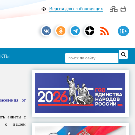
Версия для слабовидящих
16+
АКТЫ
аселения от
ть анкеты с
 и о вашем