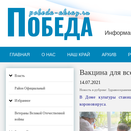
П
pobeda-aksay.ru
ОБЕДА
Информац
ГЛАВНАЯ
О НАС
НАШ КРАЙ
АРХИВ
Вакцина для вс
Власть
14.07.2021
Район Официальный
Новость в рубрике:
Здравоохранен
В Доме культуры стани
Избранное
короновируса.
Ветераны Великой Отечественной
войны