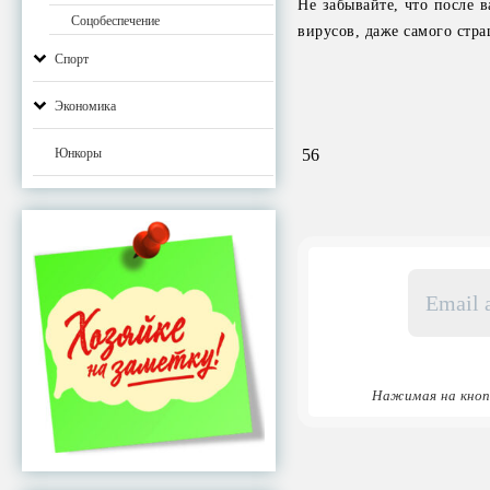
Не забывайте, что после 
Соцобеспечение
вирусов, даже самого стр
Спорт
Экономика
Юнкоры
56
Email
адрес
*
Нажимая на кноп