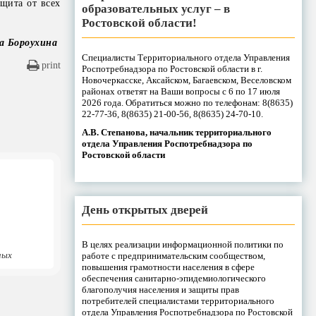
ащита от всех
образовательных услуг – в
Ростовской области!
а Бороухина
Специалисты Территориального отдела Управления
print
Роспотребнадзора по Ростовской области в г.
Новочеркасске, Аксайском, Багаевском, Веселовском
районах ответят на Ваши вопросы с 6 по 17 июля
2026 года. Обратиться можно по телефонам: 8(8635)
22-77-36, 8(8635) 21-00-56, 8(8635) 24-70-10.
А.В. Степанова, начальник территориального
отдела Управления Роспотребнадзора по
Ростовской области
День открытых дверей
В целях реализации информационной политики по
ных
работе с предпринимательским сообществом,
повышения грамотности населения в сфере
обеспечения санитарно-эпидемиологического
благополучия населения и защиты прав
потребителей специалистами территориального
отдела Управления Роспотребнадзора по Ростовской