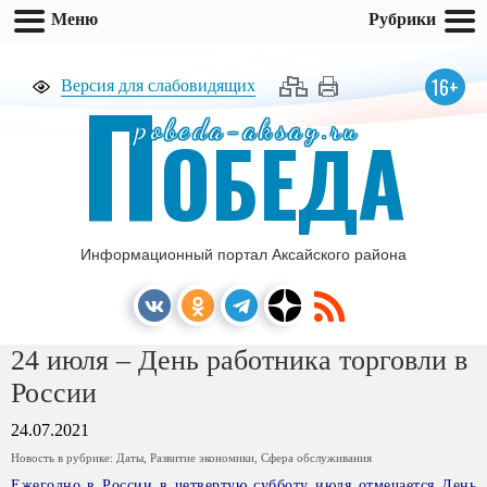
Меню
Рубрики
П
16+
Версия для слабовидящих
pobeda-aksay.ru
ОБЕДА
Информационный портал Аксайского района
24 июля – День работника торговли в
России
24.07.2021
Новость в рубрике:
Даты
,
Развитие экономики
,
Сфера обслуживания
Ежегодно в России в четвертую субботу июля отмечается День