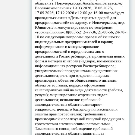
области в г. Новочеркасске, Аксайском, Багаевском,
Веселовском районах 19.03.2026, 18.06.2026,
17.09.2026, 17.12.2026 с 12-00 до 16-00 часов будет
проводиться акция «День открытых дверей для
предпринимателей» по адресу: г. Новочеркасск, пер.
Юннатов,3 и консультирование по телефонам
«горячей линии»: 8(863-52) 2-77-36, 21-00-56, 24-70-
10 по следующим вопросам: права и обязанности
индивидуальных предпринимателей и юрлиц;
информирование и консультирование
предпринимателей и юридических лиц о
деятельности Роспотребнадзора, применении новых
форм и методов контроля (надзора), возможностях
информационных ресурсов Роспотребнадзора;
уведомительный порядок начала осуществления
деятельности, в т.ч. при открытии пищевых
производств, объектов общественного питания,
объектов торговли; порядок оформления
санэпидзаключений на виды деятельности (работы,
услуги); лицензирование отдельных видов
деятельности; исполнение требований
законодательства в области санитарно-
эпидемиологического благополучия населения и
защиты прав потребителей; требования к
производимой и реализуемой пищевой продукции в
соответствии с техническими регламентами
Таможенного союза; соблюдение требований
законодательства в области защиты прав