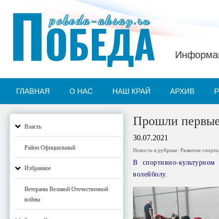
П
pobeda-aksay.ru
ОБЕДА
Информац
ГЛАВНАЯ
О НАС
НАШ КРАЙ
АРХИВ
Прошли первые
Власть
30.07.2021
Район Официальный
Новость в рубрике:
Развитие спорта
В спортивно-культурном
Избранное
волейболу.
Ветераны Великой Отечественной
войны