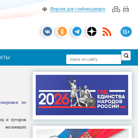
Версия для слабовидящих
16+
АКТЫ
енировки по
иц и хуторов
, желающих