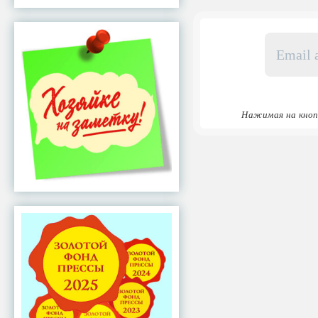
Email
адрес
*
Нажимая на кноп