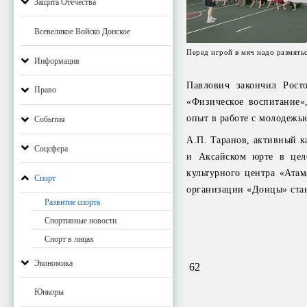
Защита Отечества
Всевеликое Войско Донское
Перед игрой в мяч надо размятьс
Информация
Павлович закончил Росто
Право
«Физическое воспитание»,
опыт в работе с молодежь
События
А.П. Таранов, активный ка
Соцсфера
и Аксайском юрте в цело
культурного центра «Ата
Спорт
организации «Донцы» стан
Развитие спорта
Спортивные новости
Спорт в лицах
Экономика
62
Юнкоры