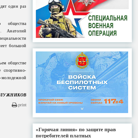
дят один раз
о общества
в. Анатолий
пециальности
меет большой
чьем обществе
е спортивно-
о-молодежной
 ПЛУЖНИКОВ
print
«Горячая линия» по защите прав
потребителей платных