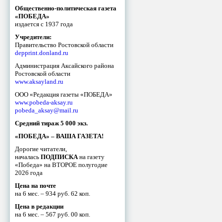
Общественно-политическая газета
«ПОБЕДА»
издается с 1937 года
Учредители:
Правительство Ростовской области
depprint.donland.ru
Администрация Аксайского района
Ростовской области
www.aksayland.ru
ООО «Редакция газеты «ПОБЕДА»
www.pobeda-aksay.ru
pobeda_aksay@mail.ru
Средний тираж 5 000 экз.
«ПОБЕДА» – ВАША ГАЗЕТА!
Дорогие читатели,
началась
ПОДПИСКА
на газету
«Победа» на ВТОРОЕ полугодие
2026 года
Цена на почте
на 6 мес. – 934 руб. 62 коп.
Цена в редакции
на 6 мес. – 567 руб. 00 коп.