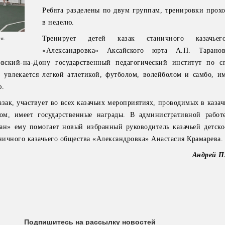
Ребята разделены по двум группам, тренировки прохо
в неделю.
Тренирует детей казак станичного казачьег
я.
«Александровка» Аксайского юрта А.П. Тарано
вский-на-Дону государственный педагогический институт по с
 увлекается легкой атлетикой, футболом, волейболом и самбо, и
ю.
зак, участвует во всех казачьих мероприятиях, проводимых в каза
м, имеет государственные награды. В административной работ
ман» ему помогает новый избранный руководитель казачьей детск
ичного казачьего общества «Александровка» Анастасия Крамарева.
Андрей
Подпишитесь на рассылку новостей