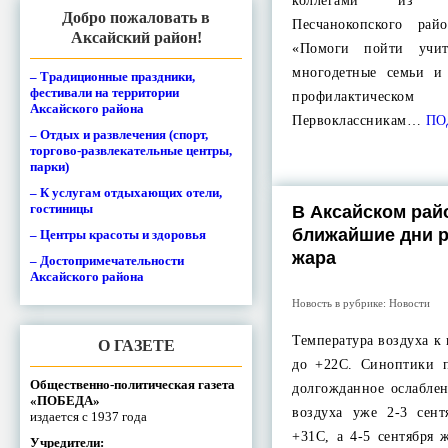
коллегами из К
Добро пожаловать в
Песчанокопского ра
Аксайский район!
«Помоги пойти учит
многодетные семьи и
– Традиционные праздники,
фестивали на территории
профилактическ
Аксайского района
Первоклассникам…
ПО
– Отдых и развлечения (спорт,
торгово-развлекательные центры,
парки)
– К услугам отдыхающих отели,
гостиницы
В Аксайском рай
ближайшие дни р
– Центры красоты и здоровья
жара
– Достопримечательности
Аксайского района
Новость в рубрике:
Новости
Температура воздуха к
О ГАЗЕТЕ
до +22С. Синоптики 
Общественно-политическая газета
долгожданное ослабле
«ПОБЕДА»
воздуха уже 2-3 сен
издается с 1937 года
+31С, а 4-5 сентября
Учредители: