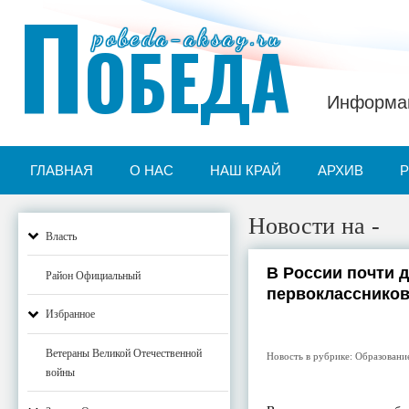
П
pobeda-aksay.ru
ОБЕДА
Информац
ГЛАВНАЯ
О НАС
НАШ КРАЙ
АРХИВ
Новости на -
Власть
В России почти 
Район Официальный
первоклассников
Избранное
Ветераны Великой Отечественной
Новость в рубрике:
Образовани
войны