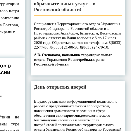
образовательных услуг – в
рритории
Ростовской области!
того ветра
рриторию
Специалисты Территориального отдела Управления
в Ростова,
Роспотребнадзора по Ростовской области в г.
окраину…
Новочеркасске, Аксайском, Багаевском, Веселовском
районах ответят на Ваши вопросы с 6 по 17 июля
2026 года. Обратиться можно по телефонам: 8(8635)
22-77-36, 8(8635) 21-00-56, 8(8635) 24-70-10.
А.В. Степанова, начальник территориального
отдела Управления Роспотребнадзора по
Ростовской области
о» в
ссии
День открытых дверей
ти
В целях реализации информационной политики по
работе с предпринимательским сообществом,
повышения грамотности населения в сфере
обеспечения санитарно-эпидемиологического
Уткин не
благополучия населения и защиты прав
вом туре
потребителей специалистами территориального
отдела Управления Роспотребнадзора по Ростовской