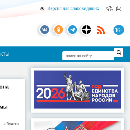
Версия для слабовидящих
16+
АКТЫ
она
амы
 области