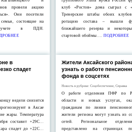
агальницкого и
группового этапа Кубка России ф
йонов провели акцию
клуб «Ростов» дома сыграл с «
ься». Они посетили
Тренерские штабы обоих клубов
 семьи, состоящие на
ротацию состава – вышли фу
ом учете в ПДН.
ближайшего резерва и некоторы
ДРОБНЕЕ
стартовой обоймы….
ПОДРОБНЕЕ
оне в
Жители Аксайского район
езко спадет
узнать о работе пенсионн
фонда в соцсетях
Новость в рубрике:
Соцобеспечение
,
Справка
О работе отделения ПФР по Ро
 концу недели снизится
области и новых услугах, ока
прогнозируют в Аксае
гражданам по линии пенсионног
ние жары. Температура
жители региона могут узнать из с
тября составит +29С…
сетей. Региональное отдел
 жара спадет до +22С…
представлено на страницах по