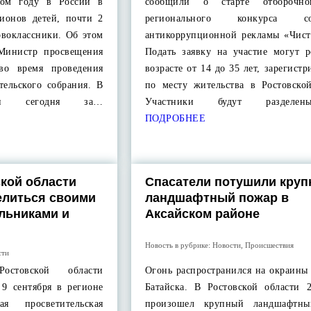
ном году в России в
сообщили о старте отборочно
ионов детей, почти 2
регионального конкурса со
рвоклассники. Об этом
антикоррупционной рекламы «Чист
 Министр просвещения
Подать заявку на участие могут р
во время проведения
возрасте от 14 до 35 лет, зарегист
тельского собрания. В
по месту жительства в Ростовской
сти сегодня за…
Участники будут раздел
ПОДРОБНЕЕ
кой области
Спасатели потушили кру
елиться своими
ландшафтный пожар в
льниками и
Аксайском районе
Новость в рубрике:
Новости
,
Происшествия
сти
остовской области
Огонь распространился на окраины
 9 сентября в регионе
Батайска. В Ростовской области 2
ая просветительская
произошел крупный ландшафтны