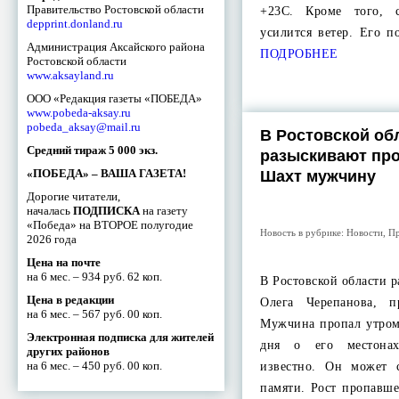
Правительство Ростовской области
+23С. Кроме того, 
depprint.donland.ru
усилится ветер. Его 
Администрация Аксайского района
ПОДРОБНЕЕ
Ростовской области
www.aksayland.ru
ООО «Редакция газеты «ПОБЕДА»
www.pobeda-aksay.ru
pobeda_aksay@mail.ru
В Ростовской об
Средний тираж 5 000 экз.
разыскивают про
«ПОБЕДА» – ВАША ГАЗЕТА!
Шахт мужчину
Дорогие читатели,
началась
ПОДПИСКА
на газету
«Победа» на ВТОРОЕ полугодие
Новость в рубрике:
Новости
,
Пр
2026 года
Цена на почте
на 6 мес. – 934 руб. 62 коп.
В Ростовской области 
Цена в редакции
Олега Черепанова, 
на 6 мес. – 567 руб. 00 коп.
Мужчина пропал утром
Электронная подписка для жителей
дня о его местона
других районов
на 6 мес. – 450 руб. 00 коп.
известно. Он может 
памяти. Рост пропавше