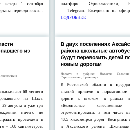
с вечера 1 сентября
платформ: — Одноклассники; — В
порывы периодически…
— Telegram. Ежедневно на офиц
ПОДРОБНЕЕ
ласти
В двух поселениях Аксайс
павшего из
района школьные автобу
будут перевозить детей п
новым дорогам
Новость в рубрике:
Новости
,
Сельски
оисшествия
Строительство
,
Транспорт
В Ростовской области в преддв
разыскивают 60-летнего
знаний привели в нормативное 
пропавшего из Шахт.
дороги к школам: в рамках на
 29 августа и уже три
«Безопасные качественные 
хождении ничего не
отремонтированы, в том числе ка
страдать провалами в
48,5 километров дорог. Коснулись
го – 168 сантиметров,
и Аксайского района. Школьные