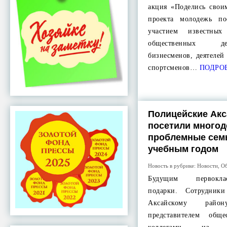
акция «Поделись свои
проекта молодежь по
участием известных
общественных де
бизнесменов, деятелей
спортсменов…
ПОДРО
Полицейские Акс
посетили многод
проблемные сем
учебным годом
Новость в рубрике:
Новости
,
Об
Будущим первокла
подарки. Сотрудни
Аксайскому рай
представителем общ