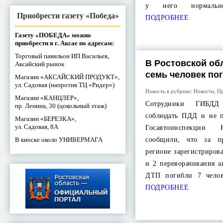
у него нормально
Приобрести газету «Победа»
ПОДРОБНЕЕ
Газету «ПОБЕДА» можно
приобрести в г. Аксае по адресам:
Торговый павильон ИП Васильев,
В Ростовской об
Аксайский рынок
семь человек по
Магазин «АКСАЙСКИЙ ПРОДУКТ»,
ул. Садовая (напротив ТЦ «Ридер»)
Новость в рубрике:
Новости
,
Пр
Магазин «КАНЦЛЕР»,
Сотрудники ГИБДД
пр. Ленина, 30 (цокольный этаж)
соблюдать ПДД и не п
Магазин «БЕРЕЗКА»,
ул. Садовая, 8А
Госавтоинспекции 
В киоске около УНИВЕРМАГА
сообщили, что за 
регионе зарегистриров
и 2 переворачивания 
ДТП погибли 7 чело
ПОДРОБНЕЕ