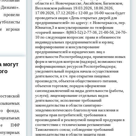
утбольный
области в г. Новочеркасске, Аксайском, Багаевском,
Динамо».
Веселовском районах 19.03.2026, 18.06.2026,
17.09.2026, 17.12.2026 с 12-00 до 16-00 часов будет
 провели
проводиться акция «День открытых дверей для
тболисты
предпринимателей» по адресу: г. Новочеркасск, пер.
Юннатов,3 и консультирование по телефонам
е игроки
«горячей линии»: 8(863-52) 2-77-36, 21-00-56, 24-70-
10 по следующим вопросам: права и обязанности
индивидуальных предпринимателей и юрлиц;
информирование и консультирование
предпринимателей и юридических лиц о
деятельности Роспотребнадзора, применении новых
форм и методов контроля (надзора), возможностях
а могут
информационных ресурсов Роспотребнадзора;
ого
уведомительный порядок начала осуществления
деятельности, в т.ч. при открытии пищевых
производств, объектов общественного питания,
объектов торговли; порядок оформления
санэпидзаключений на виды деятельности (работы,
услуги); лицензирование отдельных видов
стовской
деятельности; исполнение требований
зываемых
законодательства в области санитарно-
эпидемиологического благополучия населения и
о фонда,
защиты прав потребителей; требования к
оциальных
производимой и реализуемой пищевой продукции в
соответствии с техническими регламентами
ение ПФР
Таможенного союза; соблюдение требований
пулярных
законодательства в области защиты прав