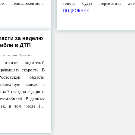
е телосложение,…
теперь будут перевозить д
ПОДРОБНЕЕ
ласти за неделю
гибли в ДТП
оисшествия
,
Транспорт
 просят водителей
ревышать скорость. В
Ростовской области
прошедшую наделю в
аны 7 съездов с дороги
автомобилей. В данных
век, в том числе 1…