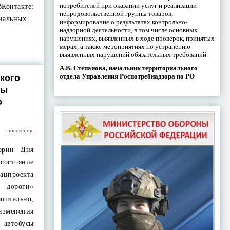
потребителей при оказании услуг и реализации
Контакте;
непродовольственной группы товаров;
иальных…
информирование о результатах контрольно-
надзорной деятельности, в том числе основных
нарушениях, выявленных в ходе проверок, принятых
мерах, а также мероприятиях по устранению
выявленных нарушений обязательных требований.
А.В. Степанова, начальник территориального
отдела Управления Роспотребнадзора по РО
кого
сы
о
е поселения
,
ерии Дня
состояние
цпроекта
дороги»
питально,
 изменения
 автобусы