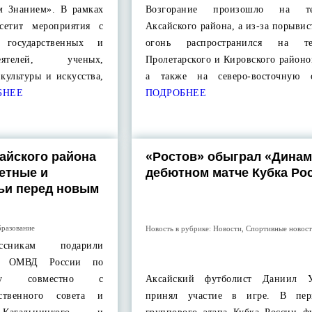
м Знанием». В рамках
Возгорание произошло на те
сетит мероприятия с
Аксайского района, а из-за порывис
 государственных и
огонь распространился на те
ятелей, ученых,
Пролетарского и Кировского районо
 культуры и искусства,
а также на северо-восточную 
БНЕЕ
ПОДРОБНЕЕ
айского района
«Ростов» обыграл «Динам
етные и
дебютном матче Кубка Ро
ьи перед новым
разование
Новость в рубрике:
Новости
,
Спортивные новос
ссникам подарили
ки ОМВД России по
ону совместно с
Аксайский футболист Даниил 
ественного совета и
принял участие в игре. В пер