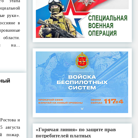
го этапа
циальной
ые руки».
оссияне в
рированные
 области.
ены на…
пный
 Ростова и
5 августа
«Горячая линия» по защите прав
й пожар.
потребителей платных