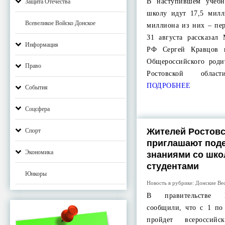
В наступившем учеб
Защита Отечества
школу идут 17,5 милл
Всевеликое Войско Донское
миллиона из них – пе
31 августа рассказал
Информация
РФ Сергей Кравцов 
Общероссийского роди
Право
Ростовской обла
ПОДРОБНЕЕ
События
Соцсфера
Жителей Ростовс
Спорт
приглашают под
Экономика
знаниями со шко
студентами
Юнкоры
Новость в рубрике:
Донские Ве
В правительстве Р
сообщили, что с 1 по
пройдет всероссийск