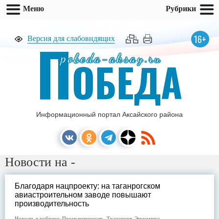
Меню
Рубрики
П
16+
Версия для слабовидящих
pobeda-aksay.ru
ОБЕДА
Информационный портал Аксайского района
Новости на -
Благодаря нацпроекту: на таганрогском
авиастроительном заводе повышают
производительность
Новость в рубрике:
Промышленность
,
Транспорт
,
Экономика