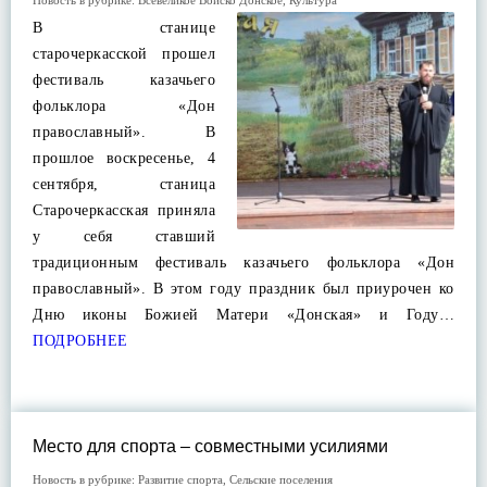
Новость в рубрике:
Всевеликое Войско Донское
,
Культура
В станице
старочеркасской прошел
фестиваль казачьего
фольклора «Дон
православный». В
прошлое воскресенье, 4
сентября, станица
Старочеркасская приняла
у себя ставший
традиционным фестиваль казачьего фольклора «Дон
православный». В этом году праздник был приурочен ко
Дню иконы Божией Матери «Донская» и Году…
ПОДРОБНЕЕ
Место для спорта – совместными усилиями
Новость в рубрике:
Развитие спорта
,
Сельские поселения