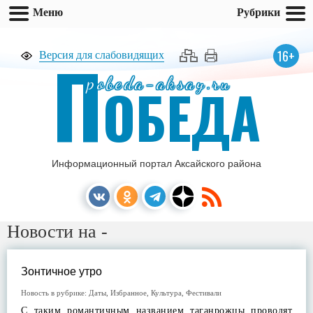
Меню
Рубрики
П
16+
Версия для слабовидящих
pobeda-aksay.ru
ОБЕДА
Информационный портал Аксайского района
Новости на -
Зонтичное утро
Новость в рубрике:
Даты
,
Избранное
,
Культура
,
Фестивали
С таким романтичным названием таганрожцы проводят