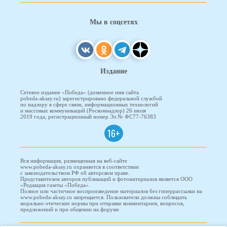
Мы в соцсетях
Издание
Сетевое издание «Победа» (доменное имя сайта
pobeda-aksay.ru) зарегистрировано федеральной службой
по надзору в сфере связи, информационных технологий
и массовых коммуникаций (Роскомнадзор) 26 июля
2019 года, регистрационный номер Эл № ФС77-76383
16+
Вся информация, размещенная на веб-сайте
www.pobeda-aksay.ru охраняется в соответствии
с законодательством РФ об авторском праве.
Представителем авторов публикаций и фотоматериалов является ООО
«Редакция газеты «Победа».
Полное или частичное воспроизведение материалов без гиперрассылки на
www.pobeda-aksay.ru запрещается. Пользователи должны соблюдать
морально-этические нормы при отправке комментариев, вопросов,
предложений и при общении на форуме