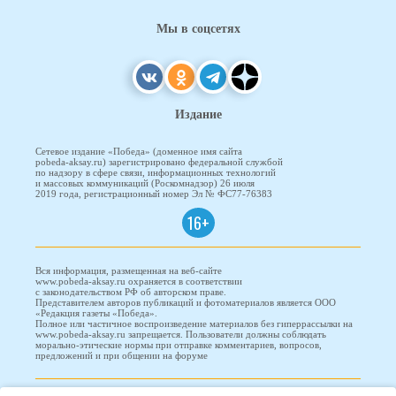
Мы в соцсетях
Издание
Сетевое издание «Победа» (доменное имя сайта
pobeda-aksay.ru) зарегистрировано федеральной службой
по надзору в сфере связи, информационных технологий
и массовых коммуникаций (Роскомнадзор) 26 июля
2019 года, регистрационный номер Эл № ФС77-76383
16+
Вся информация, размещенная на веб-сайте
www.pobeda-aksay.ru охраняется в соответствии
с законодательством РФ об авторском праве.
Представителем авторов публикаций и фотоматериалов является ООО
«Редакция газеты «Победа».
Полное или частичное воспроизведение материалов без гиперрассылки на
www.pobeda-aksay.ru запрещается. Пользователи должны соблюдать
морально-этические нормы при отправке комментариев, вопросов,
предложений и при общении на форуме