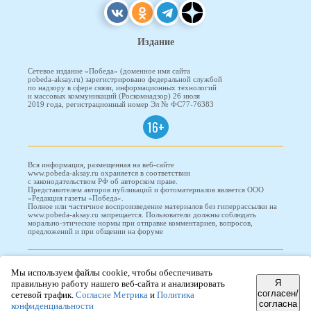
Издание
Сетевое издание «Победа» (доменное имя сайта
pobeda-aksay.ru) зарегистрировано федеральной службой
по надзору в сфере связи, информационных технологий
и массовых коммуникаций (Роскомнадзор) 26 июля
2019 года, регистрационный номер Эл № ФС77-76383
16+
Вся информация, размещенная на веб-сайте
www.pobeda-aksay.ru охраняется в соответствии
с законодательством РФ об авторском праве.
Представителем авторов публикаций и фотоматериалов является ООО
«Редакция газеты «Победа».
Полное или частичное воспроизведение материалов без гиперрассылки на
www.pobeda-aksay.ru запрещается. Пользователи должны соблюдать
морально-этические нормы при отправке комментариев, вопросов,
предложений и при общении на форуме
ПОБЕДА © 2010-2026
Мы используем файлы cookie, чтобы обеспечивать
Я
правильную работу нашего веб-сайта и анализировать
согласен/
сетевой трафик.
Согласие Метрика
и
Политика
согласна
Редизайн и доработка сайта -
ООО "Проводник"
конфиденциальности