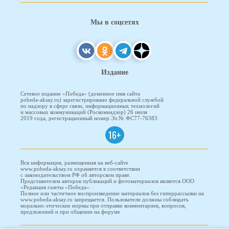
Мы в соцсетях
Издание
Сетевое издание «Победа» (доменное имя сайта
pobeda-aksay.ru) зарегистрировано федеральной службой
по надзору в сфере связи, информационных технологий
и массовых коммуникаций (Роскомнадзор) 26 июля
2019 года, регистрационный номер Эл № ФС77-76383
16+
Вся информация, размещенная на веб-сайте
www.pobeda-aksay.ru охраняется в соответствии
с законодательством РФ об авторском праве.
Представителем авторов публикаций и фотоматериалов является ООО
«Редакция газеты «Победа».
Полное или частичное воспроизведение материалов без гиперрассылки на
www.pobeda-aksay.ru запрещается. Пользователи должны соблюдать
морально-этические нормы при отправке комментариев, вопросов,
предложений и при общении на форуме