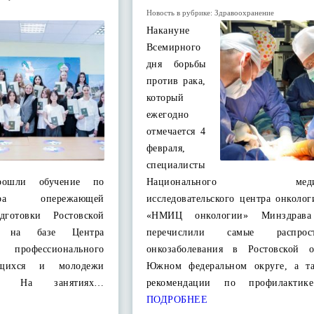
Новость в рубрике:
Здравоохранение
Накануне
Всемирного
дня борьбы
против рака,
который
ежегодно
отмечается 4
февраля,
специалисты
рошли обучение по
Национального медици
ра опережающей
исследовательского центра онколо
дготовки Ростовской
«НМИЦ онкологии» Минздрава
» на базе Центра
перечислили самые распрост
профессионального
онкозаболевания в Ростовской 
чащихся и молодежи
Южном федеральном округе, а т
на. На занятиях…
рекомендации по профилактик
ПОДРОБНЕЕ