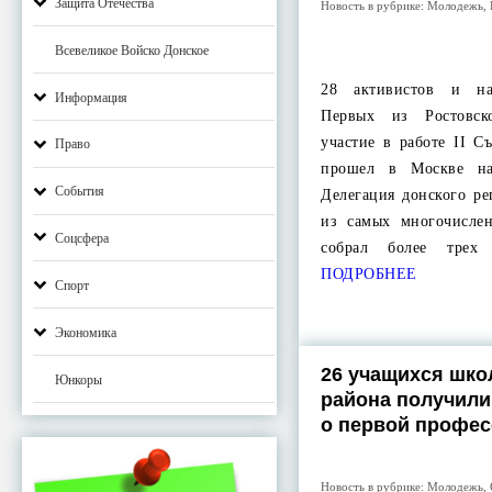
Защита Отечества
Новость в рубрике:
Молодежь
,
Всевеликое Войско Донское
28 активистов и на
Информация
Первых из Ростовск
участие в работе II С
Право
прошел в Москве на
События
Делегация донского ре
из самых многочисле
Соцсфера
собрал более трех
ПОДРОБНЕЕ
Спорт
Экономика
26 учащихся шко
Юнкоры
района получили
о первой профе
Новость в рубрике:
Молодежь
,