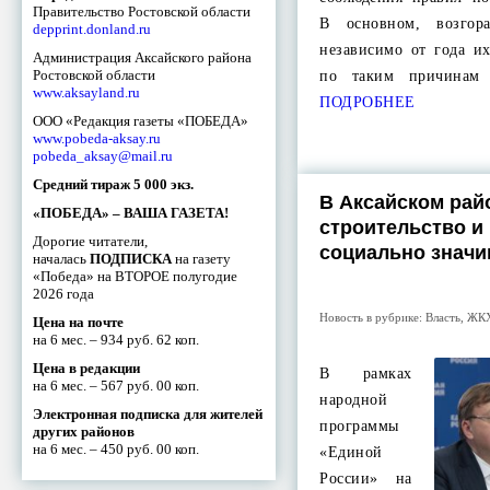
Правительство Ростовской области
В основном, возгор
depprint.donland.ru
независимо от года и
Администрация Аксайского района
Ростовской области
по таким причинам
www.aksayland.ru
ПОДРОБНЕЕ
ООО «Редакция газеты «ПОБЕДА»
www.pobeda-aksay.ru
pobeda_aksay@mail.ru
Средний тираж 5 000 экз.
В Аксайском рай
«ПОБЕДА» – ВАША ГАЗЕТА!
строительство и
Дорогие читатели,
социально знач
началась
ПОДПИСКА
на газету
«Победа» на ВТОРОЕ полугодие
2026 года
Новость в рубрике:
Власть
,
ЖК
Цена на почте
на 6 мес. – 934 руб. 62 коп.
Цена в редакции
В рамках
на 6 мес. – 567 руб. 00 коп.
народной
Электронная подписка для жителей
программы
других районов
на 6 мес. – 450 руб. 00 коп.
«Единой
России» на