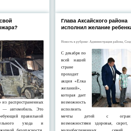
 свой
Глава Аксайского района
ожара?
исполнил желание ребенк
Новость в рубрике:
Администрация района
,
Соц
С декабря по
всей нашей
стране
проходит
акция «Елка
желаний»,
которая дает
о из распространенных
возможность
я — автомобиль. Это
исполнить
ребующий правильной
мечты детей с огранич
ательного ухода и
возможностями здоровья, сирот,
жарной безопасности.
малообеспеченных семей