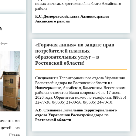
новых значимых достижений на благо Аксайского
района!
К.С. Доморовский, глава Администрации
Аксайского района
а
сфера
«Горячая линия» по защите прав
потребителей платных
образовательных услуг – в
Ростовской области!
Специалисты Территориального отдела Управления
Роспотребнадзора по Ростовской области в г.
Новочеркасске, Аксайском, Багаевском, Веселовском
районах ответят на Ваши вопросы с 6 по 17 июля
2026 года. Обратиться можно по телефонам: 8(8635)
22-77-36, 8(8635) 21-00-56, 8(8635) 24-70-10.
А.В. Степанова, начальник территориального
отдела Управления Роспотребнадзора по
Ростовской области
енными
 детей из
. Глава