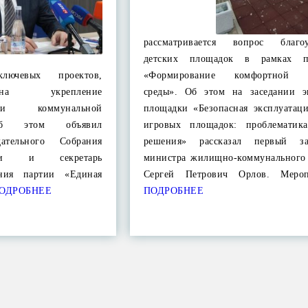
рассматривается вопрос благоу
детских площадок в рамках п
лючевых проектов,
«Формирование комфортной г
на укрепление
среды». Об этом на заседании э
 и коммунальной
площадки «Безопасная эксплуатаци
 Об этом объявил
игровых площадок: проблематик
дательного Собрания
решения» рассказал первый зам
сти и секретарь
министра жилищно-коммунального 
ения партии «Единая
Сергей Петрович Орлов. Мероп
ОДРОБНЕЕ
ПОДРОБНЕЕ