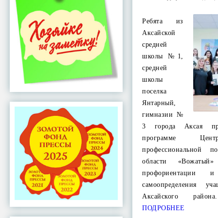
Ребята из
Аксайской
средней
школы №1,
средней
школы
поселка
Янтарный,
гимназии №
3 города Аксая п
программе Цент
профессиональной по
области «Вожатый
профориентации и 
самоопределения у
Аксайского райо
ПОДРОБНЕЕ