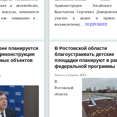
ания в автомобилях,
Администрации Аксайского
х выпуска, начинаются
Константин Сергеевич Доморовск
 как: замыкание в…
участие в акции и привез 
восьмилетнему…
ПОДРОБНЕЕ
оне планируется
В Ростовской области
 реконструкция
благоустраивать детские
имых объектов
площадки планируют в ра
федеральной программы
Новость в рубрике:
ЖКХ
Х
В
Ростовской
области