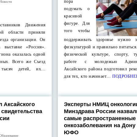
пора
Новости
подумать о
красивой
фигуре. Для
ставников Движения
того чтобы
ой области приняли
ъезда организации. Он
поддерживать здоровье нужно з
 выставке «Россия».
физкультурой и правильно питаться
гиона оказалась одной
физической культуре, спорту, 
нных. Всего же Съезд
работе с молодежью Админи
 тысяч детей, их…
Аксайского района подготовил рек
для тех, кто начинает…
ПОДРОБНЕ
л Аксайского
Эксперты НМИЦ онкологи
 свидетельства
Минздрава России назвал
ссии
самые распространенные
онкозаболевания на Дону 
ЮФО
Образование