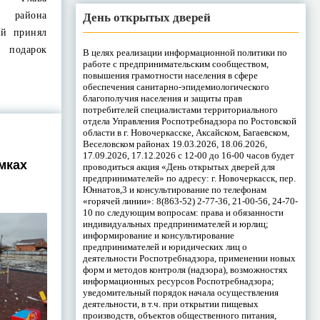
 района
День открытых дверей
ий принял
подарок
В целях реализации информационной политики по
работе с предпринимательским сообществом,
повышения грамотности населения в сфере
обеспечения санитарно-эпидемиологического
благополучия населения и защиты прав
потребителей специалистами территориального
отдела Управления Роспотребнадзора по Ростовской
области в г. Новочеркасске, Аксайском, Багаевском,
Веселовском районах 19.03.2026, 18.06.2026,
17.09.2026, 17.12.2026 с 12-00 до 16-00 часов будет
мках
проводиться акция «День открытых дверей для
предпринимателей» по адресу: г. Новочеркасск, пер.
Юннатов,3 и консультирование по телефонам
«горячей линии»: 8(863-52) 2-77-36, 21-00-56, 24-70-
10 по следующим вопросам: права и обязанности
индивидуальных предпринимателей и юрлиц;
информирование и консультирование
предпринимателей и юридических лиц о
деятельности Роспотребнадзора, применении новых
форм и методов контроля (надзора), возможностях
информационных ресурсов Роспотребнадзора;
уведомительный порядок начала осуществления
деятельности, в т.ч. при открытии пищевых
производств, объектов общественного питания,