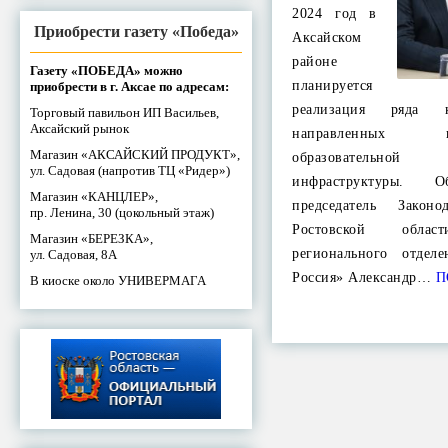
2024 год в
Приобрести газету «Победа»
Аксайском
районе
Газету «ПОБЕДА» можно
планируется
приобрести в г. Аксае по адресам:
реализация ряда к
Торговый павильон ИП Васильев,
Аксайский рынок
направленных 
Магазин «АКСАЙСКИЙ ПРОДУКТ»,
образовательной
ул. Садовая (напротив ТЦ «Ридер»)
инфраструктуры.
Магазин «КАНЦЛЕР»,
председатель Законо
пр. Ленина, 30 (цокольный этаж)
Ростовской обла
Магазин «БЕРЕЗКА»,
регионального отдел
ул. Садовая, 8А
Россия» Александр…
П
В киоске около УНИВЕРМАГА