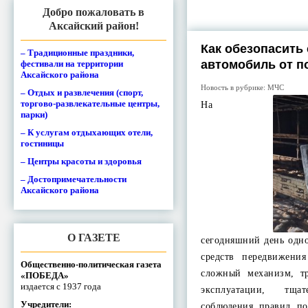
Добро пожаловать в
Аксайский район!
Как обезопасить
– Традиционные праздники,
автомобиль от п
фестивали на территории
Аксайского района
Новость в рубрике:
МЧС
– Отдых и развлечения (спорт,
торгово-развлекательные центры,
На
парки)
– К услугам отдыхающих отели,
гостиницы
– Центры красоты и здоровья
– Достопримечательности
Аксайского района
О ГАЗЕТЕ
сегодняшний день одн
средств передвижени
Общественно-политическая газета
сложный механизм, т
«ПОБЕДА»
издается с 1937 года
эксплуатации, тщ
Учредители:
соблюдения правил по