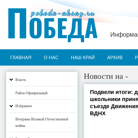
П
pobeda-aksay.ru
ОБЕДА
Информац
ГЛАВНАЯ
О НАС
НАШ КРАЙ
АРХИВ
Новости на -
Власть
Подвели итоги: 
Район Официальный
школьники приня
съезде Движения
Избранное
ВДНХ
Ветераны Великой Отечественной
войны