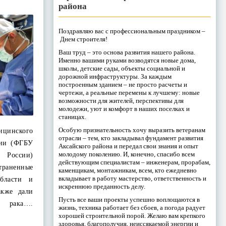
района
Поздравляю вас с профессиональным праздником –
Днем строителя!
Ваш труд – это основа развития нашего района.
Именно вашими руками возводятся новые дома,
школы, детские сады, объекты социальной и
дорожной инфраструктуры. За каждым
построенным зданием – не просто расчеты и
чертежи, а реальные перемены к лучшему: новые
возможности для жителей, перспективы для
молодежи, уют и комфорт в наших поселках и
станицах.
Особую признательность хочу выразить ветеранам
нского
отрасли – тем, кто закладывал фундамент развития
гии (ФГБУ
Аксайского района и передал свои знания и опыт
молодому поколению. И, конечно, спасибо всем
 России)
действующим специалистам – инженерам, прорабам,
раненные
каменщикам, монтажникам, всем, кто ежедневно
вкладывает в работу мастерство, ответственность и
области и
искреннюю преданность делу.
акже дали
Пусть все ваши проекты успешно воплощаются в
е рака….
жизнь, техника работает без сбоев, а погода радует
хорошей строительной порой. Желаю вам крепкого
здоровья, благополучия, неиссякаемой энергии и