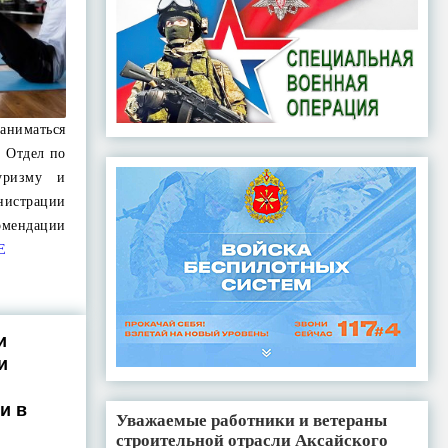
аниматься
. Отдел по
туризму и
страции
омендации
Е
и
и
и в
Уважаемые работники и ветераны
строительной отрасли Аксайского