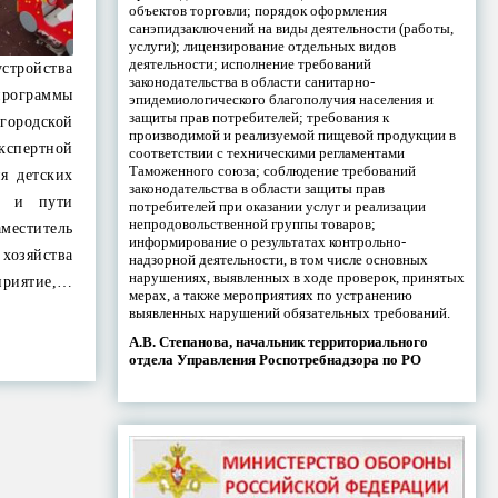
объектов торговли; порядок оформления
санэпидзаключений на виды деятельности (работы,
услуги); лицензирование отдельных видов
деятельности; исполнение требований
стройства
законодательства в области санитарно-
рограммы
эпидемиологического благополучия населения и
защиты прав потребителей; требования к
ородской
производимой и реализуемой пищевой продукции в
кспертной
соответствии с техническими регламентами
Таможенного союза; соблюдение требований
я детских
законодательства в области защиты прав
а и пути
потребителей при оказании услуг и реализации
непродовольственной группы товаров;
еститель
информирование о результатах контрольно-
хозяйства
надзорной деятельности, в том числе основных
нарушениях, выявленных в ходе проверок, принятых
риятие,…
мерах, а также мероприятиях по устранению
выявленных нарушений обязательных требований.
А.В. Степанова, начальник территориального
отдела Управления Роспотребнадзора по РО