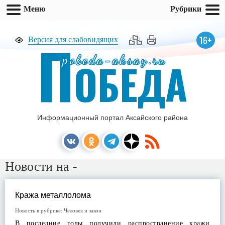
Меню
Рубрики
П
16+
Версия для слабовидящих
pobeda-aksay.ru
ОБЕДА
Информационный портал Аксайского района
Новости на -
Кража металлолома
Новость в рубрике:
Человек и закон
В последние годы получили распространение кражи