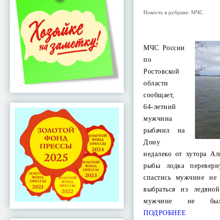
Новость в рубрике:
МЧС
МЧС России
по
Ростовской
области
сообщает,
64-летний
мужчина
рыбачил на
Дону
недалеко от хутора А
рыбы лодка переверну
спастись мужчине не
выбраться из ледяно
мужчине не было
ПОДРОБНЕЕ