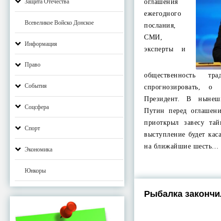
Защита Отечества
оглашения
ежегодного
Всевеликое Войско Донское
послания,
СМИ,
Информация
эксперты и
Право
общественность тра
События
спрогнозировать, о
Президент. В нынеш
Соцсфера
Путин перед оглашен
приоткрыл завесу та
Спорт
выступление будет кас
на ближайшие шесть…
Экономика
Юнкоры
Рыбалка закончи