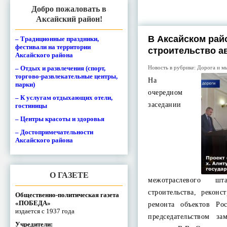
Добро пожаловать в
Аксайский район!
В Аксайском рай
– Традиционные праздники,
фестивали на территории
строительство а
Аксайского района
– Отдых и развлечения (спорт,
Новость в рубрике:
Дорога и м
торгово-развлекательные центры,
На
парки)
очередном
– К услугам отдыхающих отели,
заседании
гостиницы
– Центры красоты и здоровья
– Достопримечательности
Аксайского района
О ГАЗЕТЕ
межотраслевого ш
строительства, реконс
Общественно-политическая газета
«ПОБЕДА»
ремонта объектов Ро
издается с 1937 года
председательством за
Учредители: