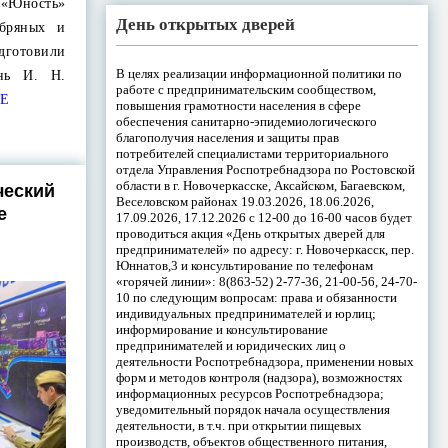
«Юность»
День открытых дверей
ебряных и
готовили
В целях реализации информационной политики по
нь И. Н.
работе с предпринимательским сообществом,
Е
повышения грамотности населения в сфере
обеспечения санитарно-эпидемиологического
благополучия населения и защиты прав
потребителей специалистами территориального
отдела Управления Роспотребнадзора по Ростовской
области в г. Новочеркасске, Аксайском, Багаевском,
ческий
Веселовском районах 19.03.2026, 18.06.2026,
е
17.09.2026, 17.12.2026 с 12-00 до 16-00 часов будет
проводиться акция «День открытых дверей для
предпринимателей» по адресу: г. Новочеркасск, пер.
Юннатов,3 и консультирование по телефонам
«горячей линии»: 8(863-52) 2-77-36, 21-00-56, 24-70-
10 по следующим вопросам: права и обязанности
индивидуальных предпринимателей и юрлиц;
информирование и консультирование
предпринимателей и юридических лиц о
деятельности Роспотребнадзора, применении новых
форм и методов контроля (надзора), возможностях
информационных ресурсов Роспотребнадзора;
уведомительный порядок начала осуществления
деятельности, в т.ч. при открытии пищевых
производств, объектов общественного питания,