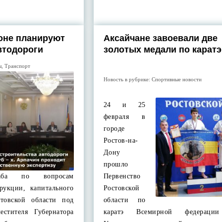
оне планируют
Аксайчане завоевали две
втодороги
золотых медали по каратэ
ы
,
Транспорт
Новость в рубрике:
Спортивные новости
24 и 25
февраля в
городе
Ростов-на-
Дону
прошло
таба по вопросам
Первенство
трукции, капитального
Ростовской
стовской области под
области по
местителя Губернатора
каратэ Всемирной федерации