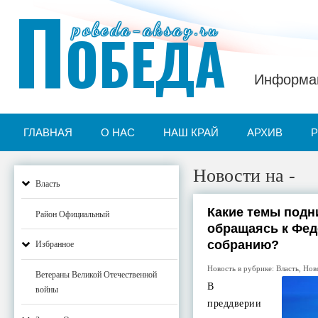
П
pobeda-aksay.ru
ОБЕДА
Информац
ГЛАВНАЯ
О НАС
НАШ КРАЙ
АРХИВ
Новости на -
Власть
Какие темы подн
Район Официальный
обращаясь к Фе
собранию?
Избранное
Новость в рубрике:
Власть
,
Нов
Ветераны Великой Отечественной
В
войны
преддверии