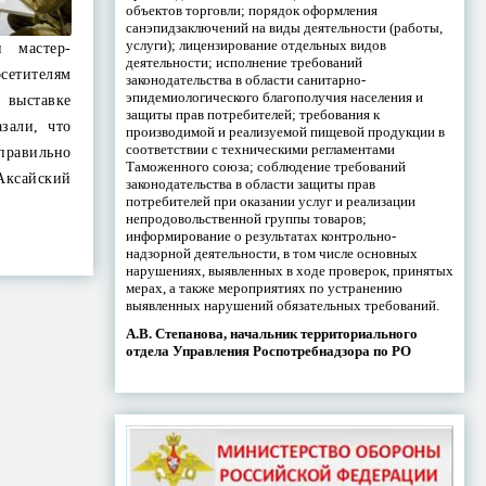
объектов торговли; порядок оформления
санэпидзаключений на виды деятельности (работы,
услуги); лицензирование отдельных видов
и мастер-
деятельности; исполнение требований
сетителям
законодательства в области санитарно-
эпидемиологического благополучия населения и
 выставке
защиты прав потребителей; требования к
зали, что
производимой и реализуемой пищевой продукции в
соответствии с техническими регламентами
 правильно
Таможенного союза; соблюдение требований
ксайский
законодательства в области защиты прав
потребителей при оказании услуг и реализации
непродовольственной группы товаров;
информирование о результатах контрольно-
надзорной деятельности, в том числе основных
нарушениях, выявленных в ходе проверок, принятых
мерах, а также мероприятиях по устранению
выявленных нарушений обязательных требований.
А.В. Степанова, начальник территориального
отдела Управления Роспотребнадзора по РО