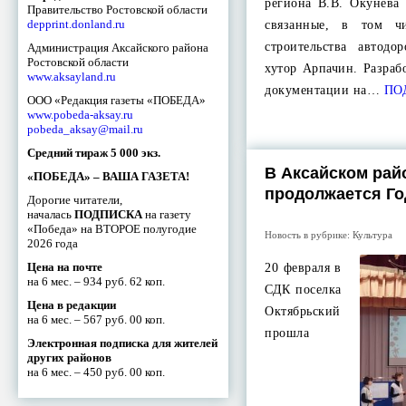
региона В.В. Окунева
Правительство Ростовской области
depprint.donland.ru
связанные, в том ч
строительства автод
Администрация Аксайского района
Ростовской области
хутор Арпачин. Разраб
www.aksayland.ru
документации на…
ПО
ООО «Редакция газеты «ПОБЕДА»
www.pobeda-aksay.ru
pobeda_aksay@mail.ru
Средний тираж 5 000 экз.
В Аксайском рай
«ПОБЕДА» – ВАША ГАЗЕТА!
продолжается Го
Дорогие читатели,
началась
ПОДПИСКА
на газету
«Победа» на ВТОРОЕ полугодие
Новость в рубрике:
Культура
2026 года
Цена на почте
20 февраля в
на 6 мес. – 934 руб. 62 коп.
СДК поселка
Цена в редакции
Октябрьский
на 6 мес. – 567 руб. 00 коп.
прошла
Электронная подписка для жителей
других районов
на 6 мес. – 450 руб. 00 коп.