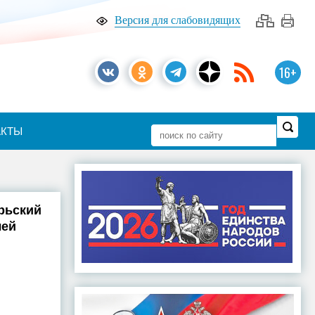
Версия для слабовидящих
16+
АКТЫ
рьский
лей