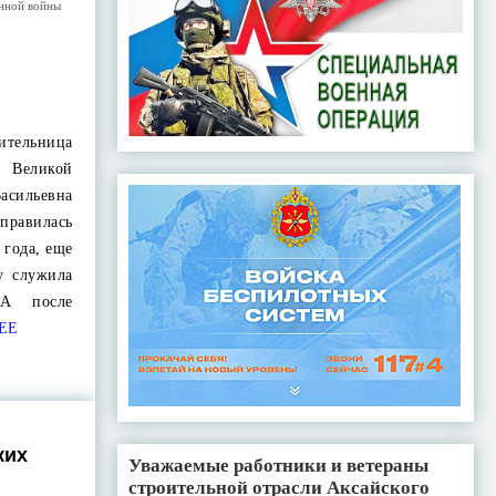
енной войны
тельница
а Великой
сильевна
правилась
 года, еще
у служила
 А после
ЕЕ
ких
Уважаемые работники и ветераны
строительной отрасли Аксайского