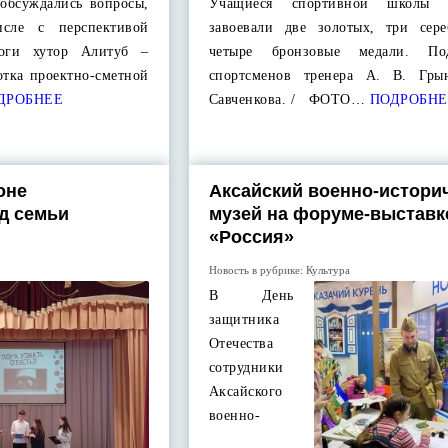
 обсуждались вопросы,
Учащиеся спортивной школы 
исле с перспективой
завоевали две золотых, три сер
ороги хутор Алитуб –
четыре бронзовые медали. Под
отка проектно-сметной
спортсменов тренера А. В. Гры
ДРОБНЕЕ
Савченкова. / ФОТО…
ПОДРОБНЕ
оне
Аксайский военно-истори
д семьи
музей на форуме-выставк
«Россия»
Новость в рубрике:
Культура
В День
защитника
Отечества
сотрудники
Аксайского
военно-