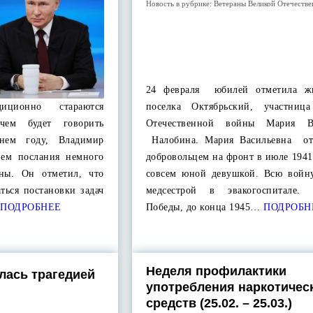
Новость в рубрике:
Ветераны Великой Отечеств
24 февраля юбилей отметила жи
диционно стараются
поселка Октябрьский, участниц
 чем будет говорить
Отечественной войны Мария Ва
нем году, Владимир
Налобина. Мария Васильевна от
ием послания немного
добровольцем на фронт в июле 1941
йны. Он отметил, что
совсем юной девушкой. Всю войн
аться постановки задач
медсестрой в эвакогоспитале.
ПОДРОБНЕЕ
Победы, до конца 1945…
ПОДРОБН
Неделя профилактики
лась трагедией
употребления наркотичес
средств (25.02. – 25.03.)