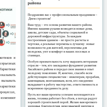
района
Поздравляю вас с профессиональным праздником –
Днем строителя!
Ваш труд – это основа развития нашего района.
Именно вашими руками возводятся новые дома,
школы, детские сады, объекты социальной и
дорожной инфраструктуры. За каждым
построенным зданием – не просто расчеты и
чертежи, а реальные перемены к лучшему: новые
возможности для жителей, перспективы для
молодежи, уют и комфорт в наших поселках и
станицах.
котиков и
Особую признательность хочу выразить ветеранам
серьезных
отрасли – тем, кто закладывал фундамент развития
Аксайского района и передал свои знания и опыт
Наркотики
молодому поколению. И, конечно, спасибо всем
казывать
действующим специалистам – инженерам, прорабам,
каменщикам, монтажникам, всем, кто ежедневно
 вызывать
вкладывает в работу мастерство, ответственность и
 наркотики
искреннюю преданность делу.
оцессах,
Пусть все ваши проекты успешно воплощаются в
 изменяют
жизнь, техника работает без сбоев, а погода радует
хорошей строительной порой. Желаю вам крепкого
здоровья, благополучия, неиссякаемой энергии и