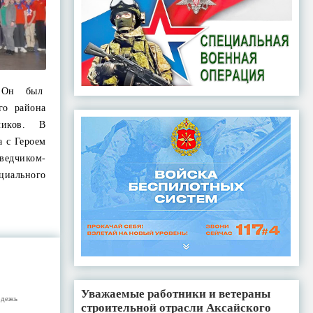
. Он был
го района
чиков. В
а с Героем
едчиком-
ального
Уважаемые работники и ветераны
дежь
строительной отрасли Аксайского