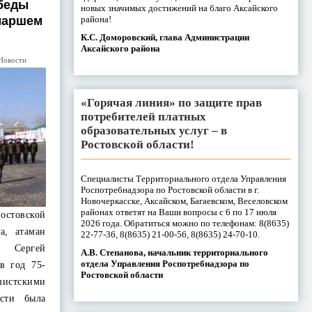
обеды
новых значимых достижений на благо Аксайского
района!
маршем
К.С. Доморовский, глава Администрации
Аксайского района
Новости
«Горячая линия» по защите прав
потребителей платных
образовательных услуг – в
Ростовской области!
Специалисты Территориального отдела Управления
Роспотребнадзора по Ростовской области в г.
Новочеркасске, Аксайском, Багаевском, Веселовском
районах ответят на Ваши вопросы с 6 по 17 июля
овской
2026 года. Обратиться можно по телефонам: 8(8635)
а, атаман
22-77-36, 8(8635) 21-00-56, 8(8635) 24-70-10.
о Сергей
А.В. Степанова, начальник территориального
отдела Управления Роспотребнадзора по
в год 75-
Ростовской области
истскими
асти была