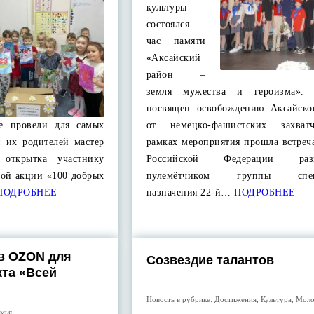
культуры
состоялся
час памяти
«Аксайский
район –
земля мужества и героизма»
посвящен освобождению Аксайско
е провели для самых
от немецко-фашистских захват
 их родителей мастер
рамках мероприятия прошла встреч
открытка участнику
Российской Федерации разв
ной акции «100 добрых
пулемётчиком группы специ
ОДРОБНЕЕ
назначения 22-й…
ПОДРОБНЕЕ
в OZON для
Созвездие талантов
кта «Всей
Новость в рубрике:
Достижения
,
Культура
,
Моло
мья