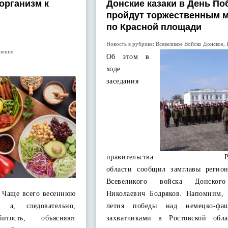
организм к
Донские казаки в День П
пройдут торжественным 
по Красной площади
Новость в рубрике:
Всевеликое Войско Донское
,
нение
Об этом в
ходе
заседания
правительства Рост
области сообщил замглавы регион
Всевеликого войска Донског
? Чаще всего весеннюю
Николаевич Бодряков. Напомним, 
, а, следовательно,
летия победы над немецко-фаш
итость, объясняют
захватчиками в Ростовской обл