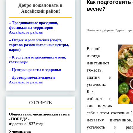
Как подготовить 
Добро пожаловать в
весне?
Аксайский район!
– Традиционные праздники,
фестивали на территории
Новость в рубрике:
Здравоохра
Аксайского района
– Отдых и развлечения (спорт,
торгово-развлекательные центры,
Весной
парки)
иногда
– К услугам отдыхающих отели,
гостиницы
накатывают
– Центры красоты и здоровья
тяжесть,
– Достопримечательности
апатия и
Аксайского района
усталость.
Как
избежать и
О ГАЗЕТЕ
как помочь
себе в этом состоянии
Общественно-политическая газета
«ПОБЕДА»
нехватку витаминов
издается с 1937 года
усталость и разб
Учредители: