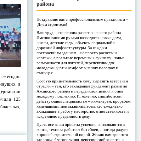
района
Поздравляю вас с профессиональным праздником –
Днем строителя!
Ваш труд – это основа развития нашего района.
Именно вашими руками возводятся новые дома,
школы, детские сады, объекты социальной и
дорожной инфраструктуры. За каждым
построенным зданием – не просто расчеты и
чертежи, а реальные перемены к лучшему: новые
возможности для жителей, перспективы для
молодежи, уют и комфорт в наших поселках и
станицах.
 ежегодно
Особую признательность хочу выразить ветеранам
живущих в
отрасли – тем, кто закладывал фундамент развития
Аксайского района и передал свои знания и опыт
 церемонии
молодому поколению. И, конечно, спасибо всем
учили 125
действующим специалистам – инженерам, прорабам,
каменщикам, монтажникам, всем, кто ежедневно
бластных,
вкладывает в работу мастерство, ответственность и
искреннюю преданность делу.
Пусть все ваши проекты успешно воплощаются в
жизнь, техника работает без сбоев, а погода радует
хорошей строительной порой. Желаю вам крепкого
здоровья, благополучия, неиссякаемой энергии и