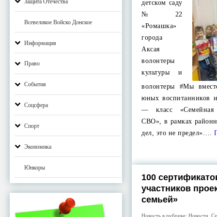
Защита Отечества
детском саду
№ 22
Всевеликое Войско Донское
«Ромашка»
города
Информация
Аксая
волонтеры
Право
культуры и
События
волонтеры #Мы вмест
юных воспитанников и
Соцсфера
— класс «Семейная 
СВО», в рамках район
Спорт
дел, это не предел»….
П
Экономика
Юнкоры
100 сертификато
участников прое
семьей»
Новость в рубрике:
Новости
,
Се