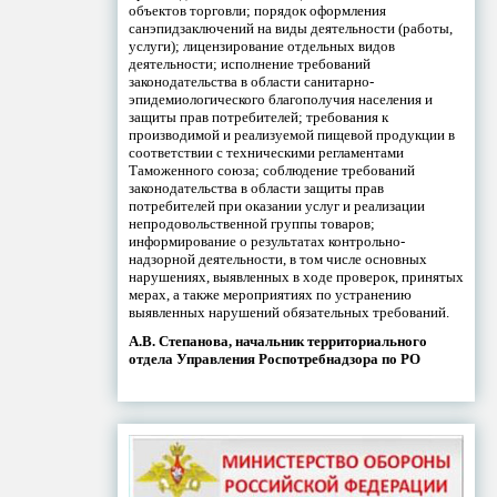
объектов торговли; порядок оформления
санэпидзаключений на виды деятельности (работы,
услуги); лицензирование отдельных видов
деятельности; исполнение требований
законодательства в области санитарно-
эпидемиологического благополучия населения и
защиты прав потребителей; требования к
производимой и реализуемой пищевой продукции в
соответствии с техническими регламентами
Таможенного союза; соблюдение требований
законодательства в области защиты прав
потребителей при оказании услуг и реализации
непродовольственной группы товаров;
информирование о результатах контрольно-
надзорной деятельности, в том числе основных
нарушениях, выявленных в ходе проверок, принятых
мерах, а также мероприятиях по устранению
выявленных нарушений обязательных требований.
А.В. Степанова, начальник территориального
отдела Управления Роспотребнадзора по РО