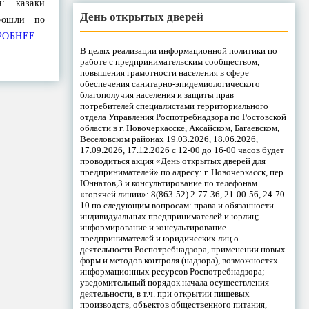
я: казаки
День открытых дверей
рошли по
РОБНЕЕ
В целях реализации информационной политики по
работе с предпринимательским сообществом,
повышения грамотности населения в сфере
обеспечения санитарно-эпидемиологического
благополучия населения и защиты прав
потребителей специалистами территориального
отдела Управления Роспотребнадзора по Ростовской
области в г. Новочеркасске, Аксайском, Багаевском,
Веселовском районах 19.03.2026, 18.06.2026,
17.09.2026, 17.12.2026 с 12-00 до 16-00 часов будет
проводиться акция «День открытых дверей для
предпринимателей» по адресу: г. Новочеркасск, пер.
Юннатов,3 и консультирование по телефонам
«горячей линии»: 8(863-52) 2-77-36, 21-00-56, 24-70-
10 по следующим вопросам: права и обязанности
индивидуальных предпринимателей и юрлиц;
информирование и консультирование
предпринимателей и юридических лиц о
деятельности Роспотребнадзора, применении новых
форм и методов контроля (надзора), возможностях
информационных ресурсов Роспотребнадзора;
уведомительный порядок начала осуществления
деятельности, в т.ч. при открытии пищевых
производств, объектов общественного питания,