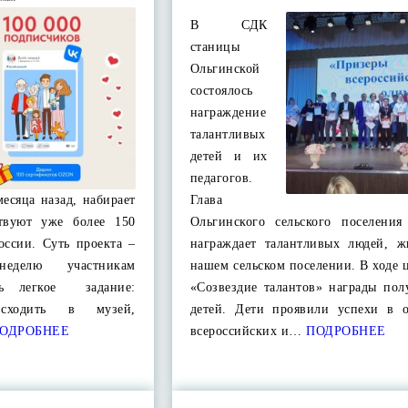
В СДК
станицы
Ольгинской
состоялось
награждение
талантливых
детей и их
педагогов.
месяца назад, набирает
Глава
твуют уже более 150
Ольгинского сельского поселения
оссии. Суть проекта –
награждает талантливых людей, 
еделю участникам
нашем сельском поселении. В ходе
ть легкое задание:
«Созвездие талантов» награды пол
 сходить в музей,
детей. Дети проявили успехи в о
ОДРОБНЕЕ
всероссийских и…
ПОДРОБНЕЕ