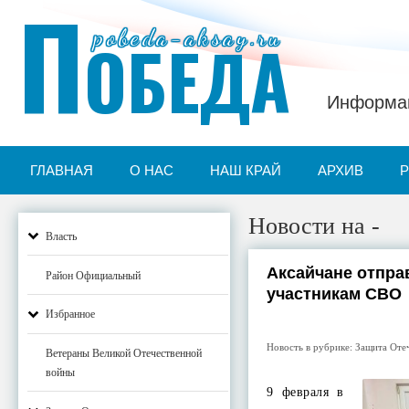
П
pobeda-aksay.ru
ОБЕДА
Информац
ГЛАВНАЯ
О НАС
НАШ КРАЙ
АРХИВ
Новости на -
Власть
Аксайчане отпра
Район Официальный
участникам СВО
Избранное
Новость в рубрике:
Защита Оте
Ветераны Великой Отечественной
войны
9 февраля в