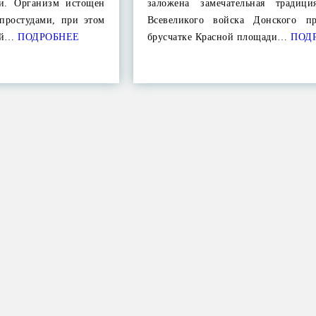
ми. Организм истощен
заложена замечательная традици
простудами, при этом
Всевеликого войска Донского п
ой…
ПОДРОБНЕЕ
брусчатке Красной площади…
ПОД