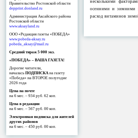
несколькими фактора
Правительство Ростовской области
depprint.donland.ru
осенними и зимними 
Администрация Аксайского района
расход витаминов зим
Ростовской области
www.aksayland.ru
ООО «Редакция газеты «ПОБЕДА»
www.pobeda-aksay.ru
pobeda_aksay@mail.ru
Средний тираж 5 000 экз.
«ПОБЕДА» – ВАША ГАЗЕТА!
Дорогие читатели,
началась
ПОДПИСКА
на газету
«Победа» на ВТОРОЕ полугодие
2026 года
Цена на почте
на 6 мес. – 934 руб. 62 коп.
Цена в редакции
на 6 мес. – 567 руб. 00 коп.
Электронная подписка для жителей
других районов
на 6 мес. – 450 руб. 00 коп.