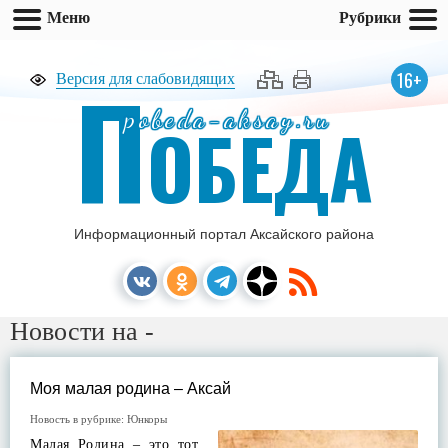
Меню
Рубрики
П
16+
Версия для слабовидящих
pobeda-aksay.ru
ОБЕДА
Информационный портал Аксайского района
Новости на -
Моя малая родина – Аксай
Новость в рубрике:
Юнкоры
Малая Родина – это тот