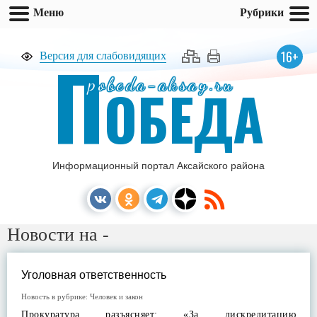
Меню
Рубрики
П
16+
Версия для слабовидящих
pobeda-aksay.ru
ОБЕДА
Информационный портал Аксайского района
Новости на -
Уголовная ответственность
Новость в рубрике:
Человек и закон
Прокуратура разъясняет: «За дискредитацию