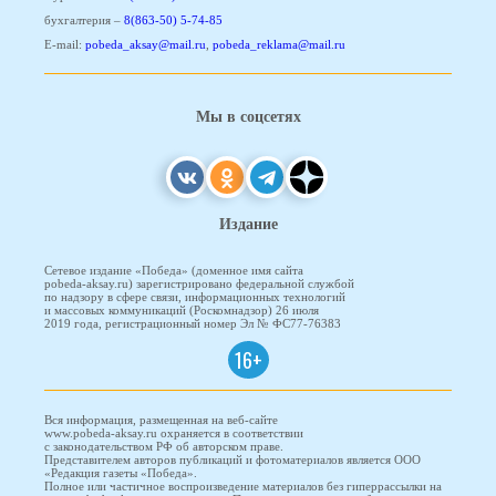
бухгалтерия –
8(863-50) 5-74-85
E-mail:
pobeda_aksay@mail.ru
,
pobeda_reklama@mail.ru
Мы в соцсетях
Издание
Сетевое издание «Победа» (доменное имя сайта
pobeda-aksay.ru) зарегистрировано федеральной службой
по надзору в сфере связи, информационных технологий
и массовых коммуникаций (Роскомнадзор) 26 июля
2019 года, регистрационный номер Эл № ФС77-76383
16+
Вся информация, размещенная на веб-сайте
www.pobeda-aksay.ru охраняется в соответствии
с законодательством РФ об авторском праве.
Представителем авторов публикаций и фотоматериалов является ООО
«Редакция газеты «Победа».
Полное или частичное воспроизведение материалов без гиперрассылки на