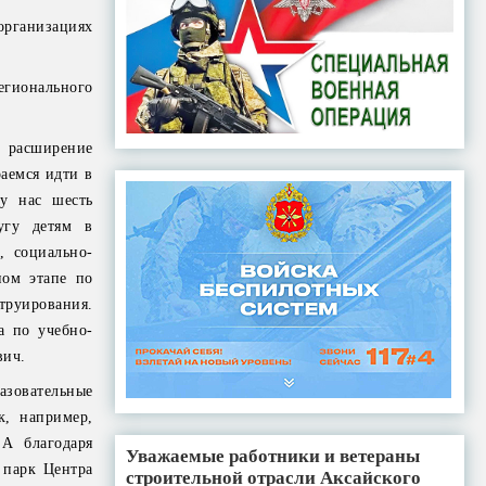
организациях
егионального
т расширение
раемся идти в
 у нас шесть
угу детям в
, социально-
ном этапе по
труирования.
а по учебно-
вич.
зовательные
к, например,
А благодаря
Уважаемые работники и ветераны
 парк Центра
строительной отрасли Аксайского