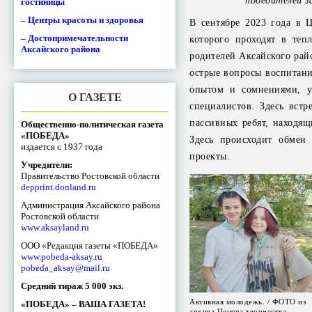
победителей з
гостиницы
– Центры красоты и здоровья
В сентябре 2023 года в 
– Достопримечательности
которого проходят в теп
Аксайского района
родителей Аксайского рай
острые вопросы воспитани
опытом и сомнениями, у
О ГАЗЕТЕ
специалистов. Здесь вст
пассивных ребят, находящ
Общественно-политическая газета
«ПОБЕДА»
Здесь происходит обмен
издается с 1937 года
проекты.
Учредители:
Правительство Ростовской области
depprint.donland.ru
Администрация Аксайского района
Ростовской области
www.aksayland.ru
ООО «Редакция газеты «ПОБЕДА»
www.pobeda-aksay.ru
pobeda_aksay@mail.ru
Средний тираж 5 000 экз.
Активная молодежь. / ФОТО из
«ПОБЕДА» – ВАША ГАЗЕТА!
архива Центра творчества