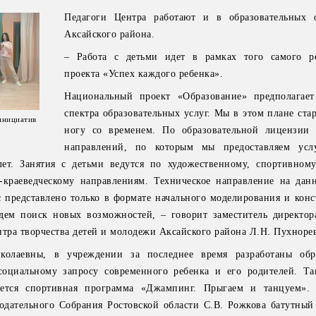
Педагоги Центра работают и в образовательных 
Аксайского района.
– Работа с детьми идет в рамках того самого р
проекта «Успех каждого ребенка».
Национальный проект «Образование» предполагае
спектра образовательных услуг. Мы в этом плане ста
инициатив
ногу со временем. По образовательной лицензии
направлений, по которым мы предоставляем усл
лет. Занятия с детьми ведутся по художественному, спортивному
о-краеведческому направлениям. Техническое направление на дан
 представлено только в формате начального моделирования и конс
дем поиск новых возможностей, – говорит заместитель директор
нтра творчества детей и молодежи Аксайского района Л.Н. Пухноре
лаевны, в учреждении за последнее время разработаны обра
оциальному запросу современного ребенка и его родителей. Та
ется спортивная программа «Джампинг. Прыгаем и танцуем». 
одательного Собрания Ростовской области С.В. Рожкова батутный