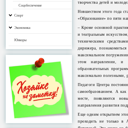
творчества детей и молод
Соцобеспечение
Новшеством этого года ст
Спорт
«Образование» по пяти нап
– Кроме основной практи
Экономика
и театральным искусством
Юнкоры
техническими средствами
дирижера, познакомиться
максимальном погружении д
этом направлении, и у
образовательных програм
максимально полезными, 
Педагоги Центра постоянн
самообразованием. А как
месте, появляются но
направления развития под
Еще одним открытием этого
проходить не только в