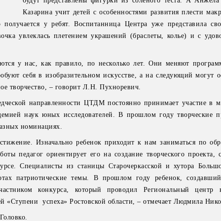
будут представлены фигурки из соленого теста. А Анжела
Казарина учит детей с особенностями развития плести макр
о получается у ребят. Воспитанница Центра уже представила св
вочка увлеклась плетением украшений (браслеты, колье) и с удов
ются у нас, как правило, по несколько лет. Они меняют програм
обуют себя в изобразительном искусстве, а на следующий могут о
ое творчество, – говорит Л.Н. Пухноревич.
ведческой направленности ЦТДМ постоянно принимает участие в м
емией наук юных исследователей. В прошлом году творческие п
разных номинациях.
стижение. Изначально ребенок приходит к нам заниматься по обр
боты педагог ориентирует его на создание творческого проекта, 
урсе. Специалисты из станицы Старочеркасской и хутора Больш
отах патриотические темы. В прошлом году ребенок, создавши
частником конкурса, который проводил Региональный центр 
й «Ступени успеха» Ростовской области, – отмечает Людмила Нико
Головко.