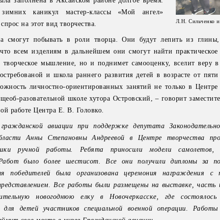
ыла заполнена в Аксайском районе долгое время.
зимних каникул мастер-классы «Мой ангел»
Л.Н. Сильченко и
 спрос на этот вид творчества.
та смогут побывать в роли творца. Они будут лепить из глины,
 что всем изделиям в дальнейшем они смогут найти практическое
х творческое мышление, но и поднимет самооценку, вселит веру в
остребованой и школа раннего развития детей в возрасте от пяти 
ожность личностно-ориентированных занятий не только в Центре 
бщеоб-разовательной школе хутора Островский, – говорит заместит
ой работе Центра Е. В. Головко.
гражданской авиации при поддержке депутата Законодательно
бласти Анны Степановны Андреевой в Центре творчества про
ушки ручной работы. Ребята приносили модели самолетов, 
Работ было более шестисот. Все они получили дипломы за по
ля победителей была организована церемония награждения с 
редставлением. Все работы были размещены на выставке, часть и
ительную новогоднюю елку в Новочеркасске, где состоялось 
е для детей участников специальной военной операции. Работ