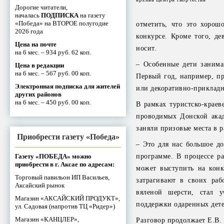
Дорогие читатели,
началась
ПОДПИСКА
на газету
«Победа» на ВТОРОЕ полугодие
отметить, что это хорош
2026 года
конкурсе. Кроме того, де
Цена на почте
носит.
на 6 мес. – 934 руб. 62 коп.
– Особенные дети занима
Цена в редакции
на 6 мес. – 567 руб. 00 коп.
Первый год, например, пр
Электронная подписка для жителей
или декоративно-прикладн
других районов
на 6 мес. – 450 руб. 00 коп.
В рамках туристско-крае
проводимых Донской акад
заняли призовые места в 
Приобрести газету «Победа»
– Это для нас большое до
Газету «ПОБЕДА» можно
программе. В процессе ра
приобрести в г. Аксае по адресам:
может выступить на конк
Торговый павильон ИП Васильев,
затрагивают в своих раб
Аксайский рынок
вяленой шерсти, стал у
Магазин «АКСАЙСКИЙ ПРОДУКТ»,
поддержки одаренных дете
ул. Садовая (напротив ТЦ «Ридер»)
Магазин «КАНЦЛЕР»,
Разговор продолжает Е.В. 