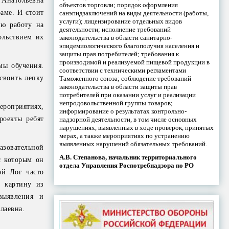
 Анатольевна
объектов торговли; порядок оформления
аме. И стоит
санэпидзаключений на виды деятельности (работы,
услуги); лицензирование отдельных видов
ою работу на
деятельности; исполнение требований
ольствием их
законодательства в области санитарно-
эпидемиологического благополучия населения и
защиты прав потребителей; требования к
производимой и реализуемой пищевой продукции в
мы обучения.
соответствии с техническими регламентами
своить лепку
Таможенного союза; соблюдение требований
законодательства в области защиты прав
потребителей при оказании услуг и реализации
непродовольственной группы товаров;
ероприятиях,
информирование о результатах контрольно-
роекты ребят
надзорной деятельности, в том числе основных
нарушениях, выявленных в ходе проверок, принятых
мерах, а также мероприятиях по устранению
выявленных нарушений обязательных требований.
азовательной
А.В. Степанова, начальник территориального
с которым он
отдела Управления Роспотребнадзора по РО
ой Лог часто
й картину из
выявления и
лаевна.