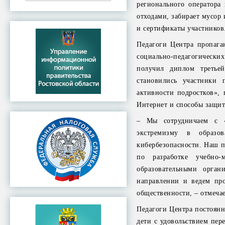
регионального оператор
отходами, забирает мусор 
и сертификаты участников
Педагоги Центра пропага
социально-педагогических
получил диплом третье
становились участники
активности подростков», 
Интернет и способы защит
– Мы сотрудничаем с «
экстремизму в образо
кибербезопасности. Наш пе
по разработке учебно-
образовательными орган
направлении и ведем про
общественности, – отмеча
Педагоги Центра постоянн
дети с удовольствием пер