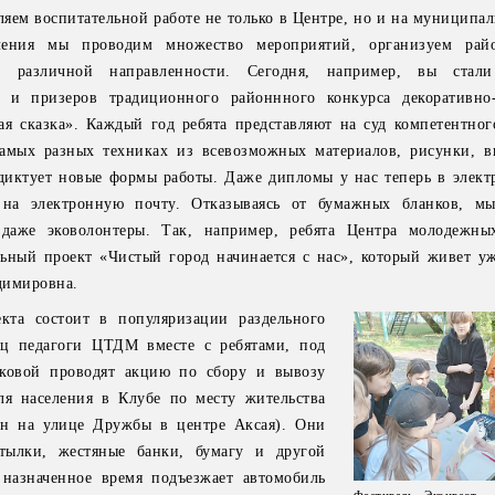
яем воспитательной работе не только в Центре, но и на муниципал
ления мы проводим множество мероприятий, организуем рай
в различной направленности. Сегодня, например, вы стали
й и призеров традиционного районнного конкурса декоративно
ая сказка». Каждый год ребята представляют на суд компетентно
амых разных техниках из всевозможных материалов, рисунки, в
диктует новые формы работы. Даже дипломы у нас теперь в элект
на электронную почту. Отказываясь от бумажных бланков, мы
 даже эковолонтеры. Так, например, ребята Центра молодежны
ный проект «Чистый город начинается с нас», который живет у
адимировна.
екта состоит в популяризации раздельного
яц педагоги ЦТДМ вместе с ребятами, под
иковой проводят акцию по сбору и вывозу
ля населения в Клубе по месту жительства
ен на улице Дружбы в центре Аксая). Они
утылки, жестяные банки, бумагу и другой
 назначенное время подъезжает автомобиль