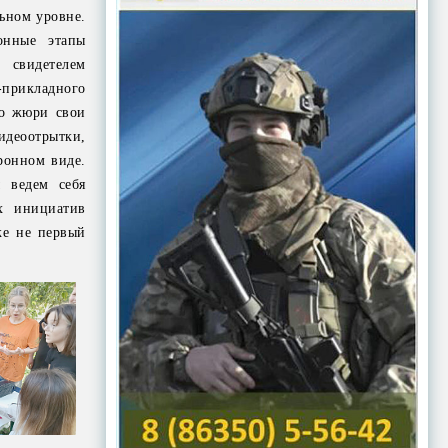
ьном уровне.
онные этапы
 свидетелем
-прикладного
го жюри свои
идеоотрытки,
ронном виде.
 ведем себя
х инициатив
же не первый