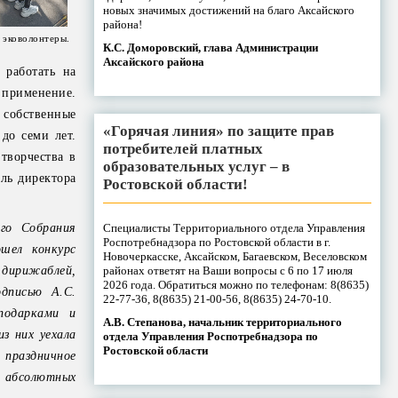
новых значимых достижений на благо Аксайского
района!
 эковолонтеры.
К.С. Доморовский, глава Администрации
Аксайского района
 работать на
 применение.
 собственные
«Горячая линия» по защите прав
до семи лет.
потребителей платных
творчества в
образовательных услуг – в
ель директора
Ростовской области!
Специалисты Территориального отдела Управления
го Собрания
Роспотребнадзора по Ростовской области в г.
шел конкурс
Новочеркасске, Аксайском, Багаевском, Веселовском
районах ответят на Ваши вопросы с 6 по 17 июля
дирижаблей,
2026 года. Обратиться можно по телефонам: 8(8635)
дписью А.С.
22-77-36, 8(8635) 21-00-56, 8(8635) 24-70-10.
подарками и
А.В. Степанова, начальник территориального
з них уехала
отдела Управления Роспотребнадзора по
Ростовской области
праздничное
ы абсолютных