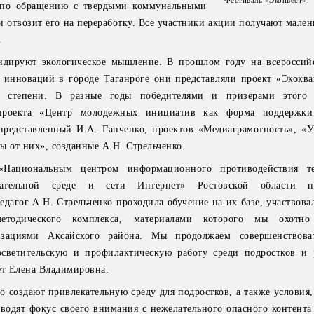
Фестиваль «Эконвест».
а по обращению с твердыми коммунальными
и отвозит его на переработку. Все участники акции получают мале
.
ндируют экологическое мышление. В прошлом году на всероссий
 инноваций в городе Таганроге они представляли проект «Экоква
й степени. В разные годы победителями и призерами этого 
 проекта «Центр молодежных инициатив как форма поддержки
представленный И.А. Гапченко, проектов «Медиаграмотность», «У
ы от них», созданные А.Н. Стрельченко.
Национальным центром информационного противодействия т
вательной среде и сети Интернет» Ростовской области 
дагог А.Н. Стрельченко проходила обучение на их базе, участвова
методического комплекса, материалами которого мы охотн
изациями Аксайского района. Мы продолжаем совершенствова
светительскую и профилактическую работу среди подростков и 
ет Елена Владимировна.
о создают привлекательную среду для подростков, а также условия
еводят фокус своего внимания с нежелательного опасного контента