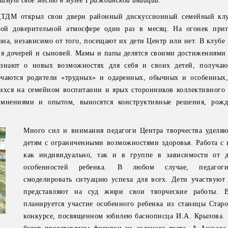
аймут свое место в музее Гражданской авиации.
ЦТДМ открыл свои двери районный дискуссионный семейный клу
лой доверительной атмосфере один раз в месяц. На огонек при
она, независимо от того, посещают их дети Центр или нет. В клуб
я дочерей и сыновей. Мамы и папы делятся своими достижениями 
знают о новых возможностях для себя и своих детей, получаю
речаются родители «трудных» и одаренных, обычных и особенных
ихся на семейном воспитании и ярых сторонников коллективного 
 мнениями и опытом, выносятся конструктивные решения, рожд
Много сил и внимания педагоги Центра творчества уделя
детям с ограниченными возможностями здоровья. Работа с 
как индивидуально, так и в группе в зависимости от 
особенностей ребенка. В любом случае, педагоги
смоделировать ситуацию успеха для всех. Дети участвуют 
представляют на суд жюри свои творческие работы. 
планируется участие особенного ребенка из станицы Старо
конкурсе, посвященном юбилею баснописца И.А. Крылова.