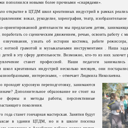
ежи пополнился новыми более прочными «снарядами».
ало открытие в ЦТДМ школ креативных индустрий в рамках реализ
равлениям: вокал, рукоделие, хореография, театр, изобразительное 
ко-ориентированной деятельности мы предлагаем детям, занимающ
, поработать со сценическим движением, речью, освоить работу с 
 озвучивания, узнать об истории костюма, работе режиссера,
 с нотной грамотой и музыкальными инструментами . Наша зада
етей в эту сферу деятельности. Возможно, кто-то из них захочет 
влечение станет профессией. Наши педагоги занимались 
м школ креативных индустрий несколько месяцев, они постаралис
разнообразными, интересными, – отмечает Людмила Николаевна.
о проходят курсовую переподготовку, занимаются
 иначе? Дополнительное образование не стоит на
вые формы и методы работы, перспективные
растающего поколения.
 года станет гончарная мастерская. Занятия будут
 Аксае в здании ЦТДМ, но и в школе поселка