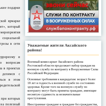
нькие подарки
ской ярмарке
нт», который
мероприятия
 социальной
грозы в сети
Уважаемые жители Аксайского
района!
ерроризму и
Военный комиссариат Аксайского района
по вопросам
Ростовской области продолжает набор граждан на
ла в проектах
военную службу по контракту в Вооруженные Силы
Российской Федерации.
о делимся с
Основные требования к кандидатам: возраст более
ться в этом
18 лет и годность к военной службе по состоянию
родительской
здоровья. Кроме того на военную службу по
контракту могут быть приняты граждане, имеющие
неснятую судимость за незначительные
преступления.
, при которых
 на полезный
Иностранные граждане и граждане без гражданства,