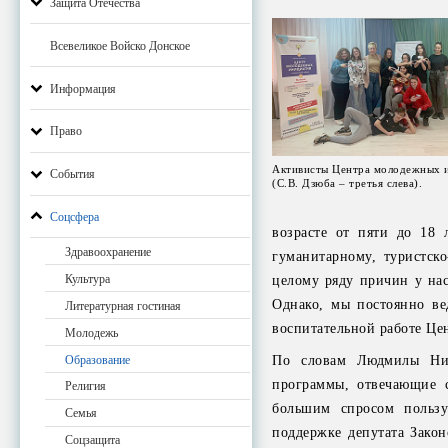
Защита Отечества
Всевеликое Войско Донское
Информация
Право
Активисты Центра молодежных 
События
(С.В. Дзюба – третья слева).
Соцсфера
возрасте от пяти до 18 
Здравоохранение
гуманитарному, туристск
Культура
целому ряду причин у нас
Однако, мы постоянно ве
Литературная гостиная
воспитательной работе Це
Молодежь
Образование
По словам Людмилы Нико
программы, отвечающие с
Религия
большим спросом пользу
Семья
поддержке депутата Закон
Соцзащита