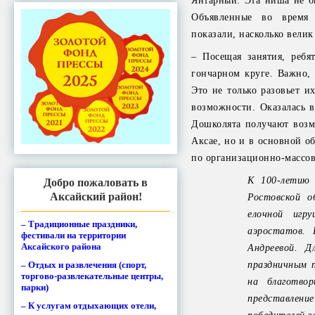
Янтарный. Эта ниша не б
Объявленные во время 
показали, насколько велик
– Посещая занятия, ребя
гончарном круге. Важно,
Это не только разовьет и
возможности. Оказалась в
Дошколята получают возм
Аксае, но и в основной о
по организационно-массов
К 100-летию 
Добро пожаловать в
Аксайский район!
Ростовской о
елочной игр
– Традиционные праздники,
аэростатов. 
фестивали на территории
Аксайского района
Андреевой. Д
– Отдых и развлечения (спорт,
праздничным п
торгово-развлекательные центры,
на благотвор
парки)
представлени
– К услугам отдыхающих отели,