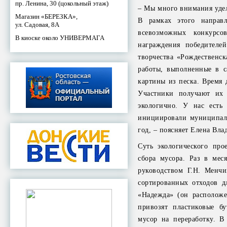
пр. Ленина, 30 (цокольный этаж)
– Мы много внимания удел
Магазин «БЕРЕЗКА»,
В рамках этого направ
ул. Садовая, 8А
всевозможных конкурсо
В киоске около УНИВЕРМАГА
награждения победителе
творчества «Рождественск
работы, выполненные в с
картины из песка. Время 
Участники получают их 
экологично. У нас есть
инициировали муниципаль
год, – поясняет Елена Вл
Суть экологического про
сбора мусора. Раз в мес
руководством Г.Н. Менч
сортированных отходов д
«Надежда» (он располож
привозят пластиковые б
мусор на переработку. В