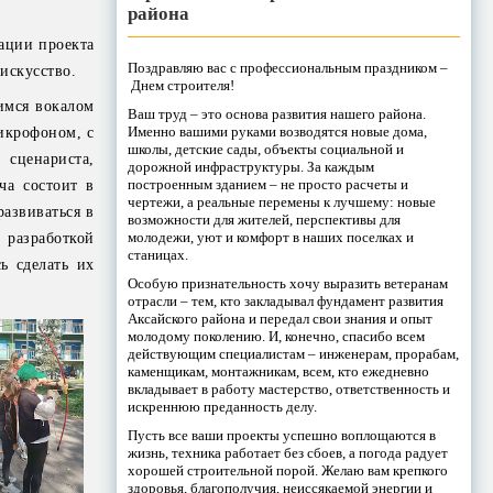
района
ации проекта
Поздравляю вас с профессиональным праздником –
искусство.
Днем строителя!
имся вокалом
Ваш труд – это основа развития нашего района.
Именно вашими руками возводятся новые дома,
микрофоном, с
школы, детские сады, объекты социальной и
 сценариста,
дорожной инфраструктуры. За каждым
построенным зданием – не просто расчеты и
ча состоит в
чертежи, а реальные перемены к лучшему: новые
развиваться в
возможности для жителей, перспективы для
молодежи, уют и комфорт в наших поселках и
разработкой
станицах.
ь сделать их
Особую признательность хочу выразить ветеранам
отрасли – тем, кто закладывал фундамент развития
Аксайского района и передал свои знания и опыт
молодому поколению. И, конечно, спасибо всем
действующим специалистам – инженерам, прорабам,
каменщикам, монтажникам, всем, кто ежедневно
вкладывает в работу мастерство, ответственность и
искреннюю преданность делу.
Пусть все ваши проекты успешно воплощаются в
жизнь, техника работает без сбоев, а погода радует
хорошей строительной порой. Желаю вам крепкого
здоровья, благополучия, неиссякаемой энергии и