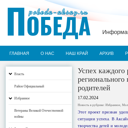
П
pobeda-aksay.ru
ОБЕДА
Информац
ГЛАВНАЯ
О НАС
НАШ КРАЙ
АРХИВ
Успех каждого 
Власть
регионального 
родителей
Район Официальный
17.02.2024
Избранное
Новость в рубрике:
Избранное
,
Мол
Ветераны Великой Отечественной
Этот проект призван удел
войны
ситуации успеха. В Аксай
творчества детей и молоде