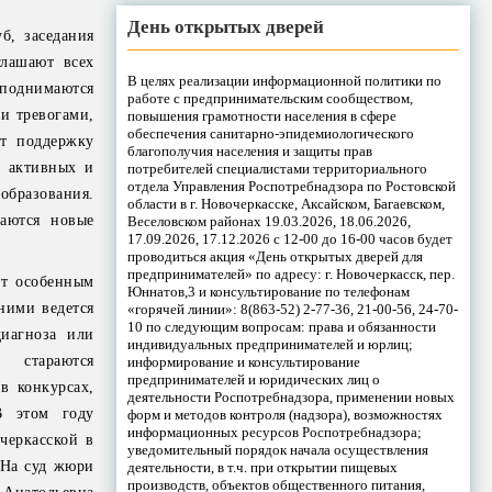
День открытых дверей
б, заседания
глашают всех
В целях реализации информационной политики по
е поднимаются
работе с предпринимательским сообществом,
и тревогами,
повышения грамотности населения в сфере
обеспечения санитарно-эпидемиологического
т поддержку
благополучия населения и защиты прав
, активных и
потребителей специалистами территориального
отдела Управления Роспотребнадзора по Ростовской
образования.
области в г. Новочеркасске, Аксайском, Багаевском,
аются новые
Веселовском районах 19.03.2026, 18.06.2026,
17.09.2026, 17.12.2026 с 12-00 до 16-00 часов будет
проводиться акция «День открытых дверей для
предпринимателей» по адресу: г. Новочеркасск, пер.
ют особенным
Юннатов,3 и консультирование по телефонам
ними ведется
«горячей линии»: 8(863-52) 2-77-36, 21-00-56, 24-70-
10 по следующим вопросам: права и обязанности
диагноза или
индивидуальных предпринимателей и юрлиц;
 стараются
информирование и консультирование
предпринимателей и юридических лиц о
в конкурсах,
деятельности Роспотребнадзора, применении новых
В этом году
форм и методов контроля (надзора), возможностях
информационных ресурсов Роспотребнадзора;
черкасской в
уведомительный порядок начала осуществления
 На суд жюри
деятельности, в т.ч. при открытии пищевых
производств, объектов общественного питания,