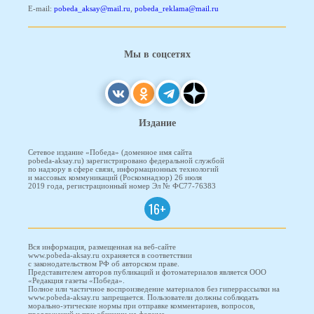
E-mail:
pobeda_aksay@mail.ru
,
pobeda_reklama@mail.ru
Мы в соцсетях
Издание
Сетевое издание «Победа» (доменное имя сайта
pobeda-aksay.ru) зарегистрировано федеральной службой
по надзору в сфере связи, информационных технологий
и массовых коммуникаций (Роскомнадзор) 26 июля
2019 года, регистрационный номер Эл № ФС77-76383
16+
Вся информация, размещенная на веб-сайте
www.pobeda-aksay.ru охраняется в соответствии
с законодательством РФ об авторском праве.
Представителем авторов публикаций и фотоматериалов является ООО
«Редакция газеты «Победа».
Полное или частичное воспроизведение материалов без гиперрассылки на
www.pobeda-aksay.ru запрещается. Пользователи должны соблюдать
морально-этические нормы при отправке комментариев, вопросов,