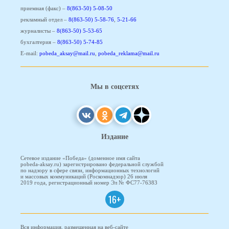
приемная (факс) –
8(863-50) 5-08-50
рекламный отдел –
8(863-50) 5-58-76
,
5-21-66
журналисты –
8(863-50) 5-53-65
бухгалтерия –
8(863-50) 5-74-85
E-mail:
pobeda_aksay@mail.ru
,
pobeda_reklama@mail.ru
Мы в соцсетях
Издание
Сетевое издание «Победа» (доменное имя сайта
pobeda-aksay.ru) зарегистрировано федеральной службой
по надзору в сфере связи, информационных технологий
и массовых коммуникаций (Роскомнадзор) 26 июля
2019 года, регистрационный номер Эл № ФС77-76383
16+
Вся информация, размещенная на веб-сайте