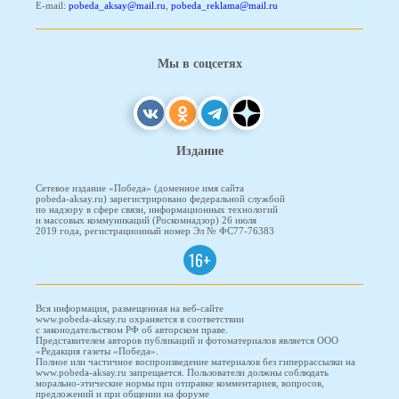
E-mail:
pobeda_aksay@mail.ru
,
pobeda_reklama@mail.ru
Мы в соцсетях
Издание
Сетевое издание «Победа» (доменное имя сайта
pobeda-aksay.ru) зарегистрировано федеральной службой
по надзору в сфере связи, информационных технологий
и массовых коммуникаций (Роскомнадзор) 26 июля
2019 года, регистрационный номер Эл № ФС77-76383
16+
Вся информация, размещенная на веб-сайте
www.pobeda-aksay.ru охраняется в соответствии
с законодательством РФ об авторском праве.
Представителем авторов публикаций и фотоматериалов является ООО
«Редакция газеты «Победа».
Полное или частичное воспроизведение материалов без гиперрассылки на
www.pobeda-aksay.ru запрещается. Пользователи должны соблюдать
морально-этические нормы при отправке комментариев, вопросов,
предложений и при общении на форуме