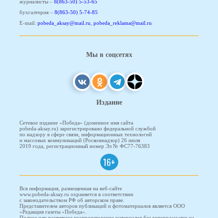
журналисты –
8(863-50) 5-53-65
бухгалтерия –
8(863-50) 5-74-85
E-mail:
pobeda_aksay@mail.ru
,
pobeda_reklama@mail.ru
Мы в соцсетях
Издание
Сетевое издание «Победа» (доменное имя сайта
pobeda-aksay.ru) зарегистрировано федеральной службой
по надзору в сфере связи, информационных технологий
и массовых коммуникаций (Роскомнадзор) 26 июля
2019 года, регистрационный номер Эл № ФС77-76383
16+
Вся информация, размещенная на веб-сайте
www.pobeda-aksay.ru охраняется в соответствии
с законодательством РФ об авторском праве.
Представителем авторов публикаций и фотоматериалов является ООО
«Редакция газеты «Победа».
Полное или частичное воспроизведение материалов без гиперрассылки на