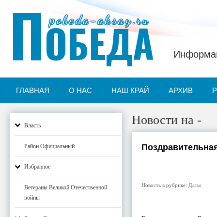
П
pobeda-aksay.ru
ОБЕДА
Информац
ГЛАВНАЯ
О НАС
НАШ КРАЙ
АРХИВ
Новости на -
Власть
Поздравительная
Район Официальный
Избранное
Новость в рубрике:
Даты
Ветераны Великой Отечественной
войны