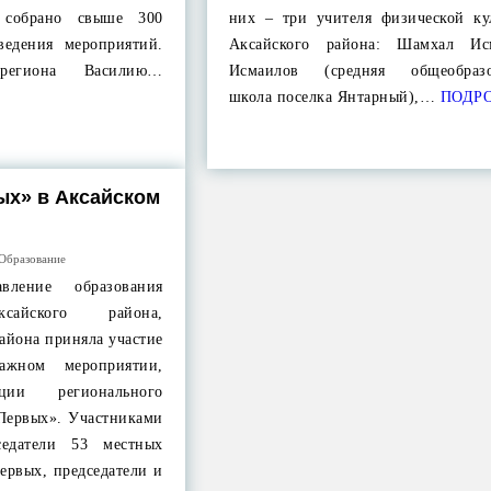
 собрано свыше 300
них – три учителя физической ку
ведения мероприятий.
Аксайского района: Шамхал Ис
егиона Василию…
Исмаилов (средняя общеобразов
школа поселка Янтарный),…
ПОДР
ых» в Аксайском
Образование
вление образования
сайского района,
района приняла участие
жном мероприятии,
ции регионального
Первых». Участниками
седатели 53 местных
ервых, председатели и