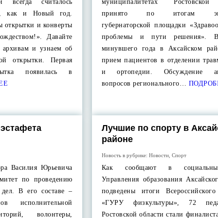
и всегда считалось
муниципалитетах Ростовской
м, как и Новый год.
принято по итогам экс
ы открытки и конверты
губернаторской площадки «Здравоо
ждеством!». Давайте
проблемы и пути решения». В
 архивам и узнаем об
минувшего года в Аксайском рай
кой открытки. Первая
прием пациентов в отделении трав
крытка появилась в
и ортопедии. Обсуждение ак
ЕЕ
вопросов регионального…
ПОДРОБ
 эстафета
Лучшие по спорту в Аксай
районе
Новость в рубрике:
Новости
,
Спорт
ора Василия Юрьевича
Как сообщают в социальны
омитет по проведению
Управления образования Аксайског
дел. В его составе –
подведены итоги Всероссийского
нов исполнительной
«ГУРУ физкультуры», 72 пед
торий, волонтеры,
Ростовской области стали финалист