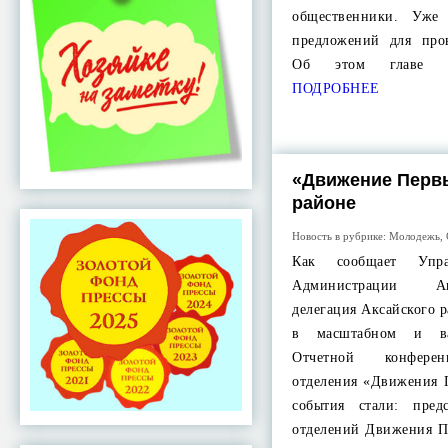
общественники. Уже
предложений для про
Об этом главе р
ПОДРОБНЕЕ
«Движение Перв
районе
Новость в рубрике:
Молодежь
,
Как сообщает Упра
Администрации Ак
делегация Аксайского 
в масштабном и ва
Отчетной конферен
отделения «Движения 
события стали: пред
отделений Движения П