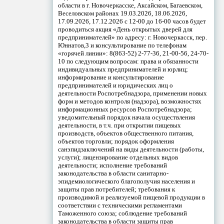
области в г. Новочеркасске, Аксайском, Багаевском,
Веселовском районах 19.03.2026, 18.06.2026,
17.09.2026, 17.12.2026 с 12-00 до 16-00 часов будет
проводиться акция «День открытых дверей для
предпринимателей» по адресу: г. Новочеркасск, пер.
Юннатов,3 и консультирование по телефонам
«горячей линии»: 8(863-52) 2-77-36, 21-00-56, 24-70-
10 по следующим вопросам: права и обязанности
индивидуальных предпринимателей и юрлиц;
информирование и консультирование
предпринимателей и юридических лиц о
деятельности Роспотребнадзора, применении новых
форм и методов контроля (надзора), возможностях
информационных ресурсов Роспотребнадзора;
уведомительный порядок начала осуществления
деятельности, в т.ч. при открытии пищевых
производств, объектов общественного питания,
объектов торговли; порядок оформления
санэпидзаключений на виды деятельности (работы,
услуги); лицензирование отдельных видов
деятельности; исполнение требований
законодательства в области санитарно-
эпидемиологического благополучия населения и
защиты прав потребителей; требования к
производимой и реализуемой пищевой продукции в
соответствии с техническими регламентами
Таможенного союза; соблюдение требований
законодательства в области защиты прав