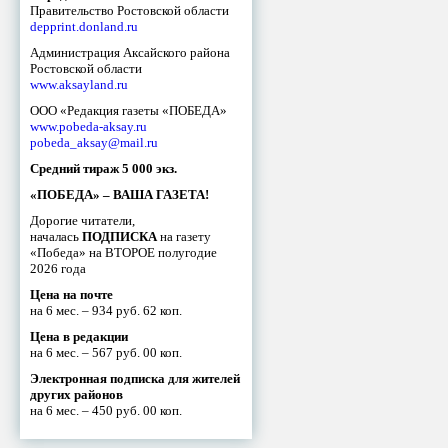
Правительство Ростовской области
depprint.donland.ru
Администрация Аксайского района
Ростовской области
www.aksayland.ru
ООО «Редакция газеты «ПОБЕДА»
www.pobeda-aksay.ru
pobeda_aksay@mail.ru
Средний тираж 5 000 экз.
«ПОБЕДА» – ВАША ГАЗЕТА!
Дорогие читатели,
началась
ПОДПИСКА
на газету
«Победа» на ВТОРОЕ полугодие
2026 года
Цена на почте
на 6 мес. – 934 руб. 62 коп.
Цена в редакции
на 6 мес. – 567 руб. 00 коп.
Электронная подписка для жителей
других районов
на 6 мес. – 450 руб. 00 коп.