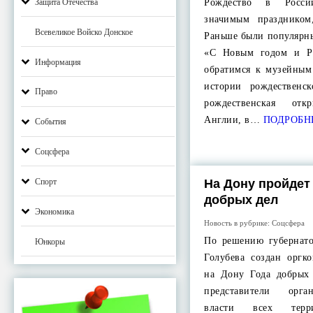
Защита Отечества
Рождество в Росси
значимым празднико
Всевеликое Войско Донское
Раньше были популярн
«С Новым годом и Ро
Информация
обратимся к музейным
истории рождественс
Право
рождественская от
Англии, в…
ПОДРОБН
События
Соцсфера
На Дону пройдет
Спорт
добрых дел
Экономика
Новость в рубрике:
Соцсфера
По решению губернат
Юнкоры
Голубева создан оргк
на Дону Года добрых 
представители орга
власти всех терри