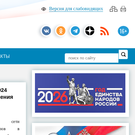
Версия для слабовидящих
16+
АКТЫ
024
ления
и сети
нтров в