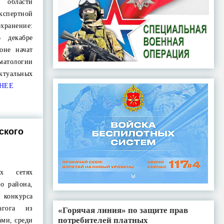
 области
пертной
хранение:
 декабре
оне начат
матологии
туальных
НЕЕ
ского
х сетях
о района,
 конкурса
агога из
«Горячая линия» по защите прав
потребителей платных
ами, среди