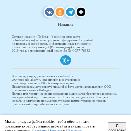
Издание
Сетевое издание «Победа» (доменное имя сайта
pobeda-aksay.ru) зарегистрировано федеральной службой
по надзору в сфере связи, информационных технологий
и массовых коммуникаций (Роскомнадзор) 26 июля
2019 года, регистрационный номер Эл № ФС77-76383
16+
Вся информация, размещенная на веб-сайте
www.pobeda-aksay.ru охраняется в соответствии
с законодательством РФ об авторском праве.
Представителем авторов публикаций и фотоматериалов является ООО
«Редакция газеты «Победа».
Полное или частичное воспроизведение материалов без гиперрассылки на
www.pobeda-aksay.ru запрещается. Пользователи должны соблюдать
морально-этические нормы при отправке комментариев, вопросов,
предложений и при общении на форуме
ПОБЕДА © 2010-2026
Мы используем файлы cookie, чтобы обеспечивать
Я
правильную работу нашего веб-сайта и анализировать
согласен/
сетевой трафик.
Согласие Метрика
и
Политика