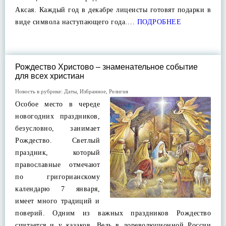
Аксая. Каждый год в декабре лицеисты готовят подарки в
виде символа наступающего года….
ПОДРОБНЕЕ
Рождество Христово – знаменательное событие
для всех христиан
Новость в рубрике:
Даты
,
Избранное
,
Религия
Особое место в череде
новогодних праздников,
безусловно, занимает
Рождество. Светлый
праздник, который
православные отмечают
по григорианскому
календарю 7 января,
имеет много традиций и
поверий. Одним из важных праздников Рождество
считается и у казаков. Ведь в дореволюционной России