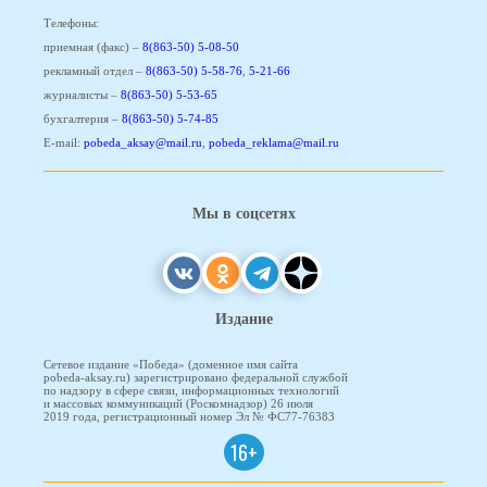
Телефоны:
приемная (факс) –
8(863-50) 5-08-50
рекламный отдел –
8(863-50) 5-58-76
,
5-21-66
журналисты –
8(863-50) 5-53-65
бухгалтерия –
8(863-50) 5-74-85
E-mail:
pobeda_aksay@mail.ru
,
pobeda_reklama@mail.ru
Мы в соцсетях
Издание
Сетевое издание «Победа» (доменное имя сайта
pobeda-aksay.ru) зарегистрировано федеральной службой
по надзору в сфере связи, информационных технологий
и массовых коммуникаций (Роскомнадзор) 26 июля
2019 года, регистрационный номер Эл № ФС77-76383
16+