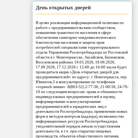
День открытых дверей
В целях реализации информационной политики по
работе с предпринимательским сообществом,
повышения грамотности населения в сфере
обеспечения санитарно-эпидемиологического
благополучия населения и защиты прав
потребителей специалистами территориального
отдела Управления Роспотребнадзора по Ростовской
области в г. Новочеркасске, Аксайском, Багаевском,
Веселовском районах 19.03.2026, 18.06.2026,
17.09.2026, 17.12.2026 с 12-00 до 16-00 часов будет
проводиться акция «День открытых дверей для
предпринимателей» по адресу: г. Новочеркасск, пер.
Юннатов,3 и консультирование по телефонам
«горячей линии»: 8(863-52) 2-77-36, 21-00-56, 24-70-
10 по следующим вопросам: права и обязанности
индивидуальных предпринимателей и юрлиц;
информирование и консультирование
предпринимателей и юридических лиц о
деятельности Роспотребнадзора, применении новых
форм и методов контроля (надзора), возможностях
информационных ресурсов Роспотребнадзора;
уведомительный порядок начала осуществления
деятельности, в т.ч. при открытии пищевых
производств, объектов общественного питания,