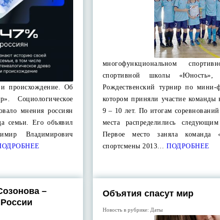
многофункциональном спортив
спортивной школы «Юность», с
о и происхождение. Об
Рождественский турнир по мини-ф
р». Социологическое
котором приняли участие команды 
ровало мнения россиян
9 – 10 лет. По итогам соревновани
да семьи. Его объявил
места распределились следующим
имир Владимирович
Первое место заняла команда «
ОДРОБНЕЕ
спортсмены 2013…
ПОДРОБНЕЕ
Созонова –
Объятия спасут мир
 России
Новость в рубрике:
Даты