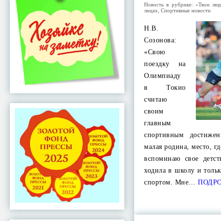
Новость в рубрике:
«Твои люд
лицах
,
Спортивные новости
Н.В.
Созонова:
«Свою
поездку на
Олимпиаду
в Токио
считаю
своим
главным
спортивным достиже
малая родина, место, гд
вспоминаю свое детст
ходила в школу и толь
спортом. Мне…
ПОДРО