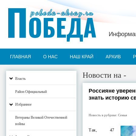
П
pobeda-aksay.ru
ОБЕДА
Информац
ГЛАВНАЯ
О НАС
НАШ КРАЙ
АРХИВ
Новости на -
Власть
Россияне уверен
Район Официальный
знать историю с
Избранное
Новость в рубрике:
Семья
Ветераны Великой Отечественной
войны
Так, 47