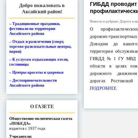
ГИБДД проводит 
Добро пожаловать в
профилактическ
Аксайский район!
Новость в рубрике:
Дорога и м
– Традиционные праздники,
фестивали на территории
О профилактическ
Аксайского района
дорожно-транспорт
– Отдых и развлечения (спорт,
Доводим до вашего
торгово-развлекательные центры,
парки)
территории обслужив
ГИБДД № 1 ГУ МВД Р
– К услугам отдыхающих отели,
гостиницы
области в целях пов
– Центры красоты и здоровья
дорожного движени
– Достопримечательности
дорогах Ростовско
Аксайского района
ПОДРОБНЕЕ
О ГАЗЕТЕ
Общественно-политическая газета
«ПОБЕДА»
издается с 1937 года
Учредители: