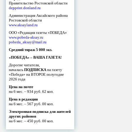
Правительство Ростовской области
depprint.donland.ru
Администрация Аксайского района
Ростовской области
www.aksayland.ru
ООО «Редакция газеты «ПОБЕДА»
www.pobeda-aksay.ru
pobeda_aksay@mail.ru
Средний тираж 5 000 экз.
«ПОБЕДА» – ВАША ГАЗЕТА!
Дорогие читатели,
началась
ПОДПИСКА
на газету
«Победа» на ВТОРОЕ полугодие
2026 года
Цена на почте
на 6 мес. – 934 руб. 62 коп.
Цена в редакции
на 6 мес. – 567 руб. 00 коп.
Электронная подписка для жителей
других районов
на 6 мес. – 450 руб. 00 коп.