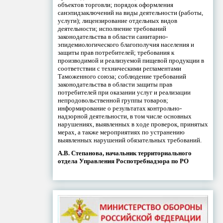
объектов торговли; порядок оформления
санэпидзаключений на виды деятельности (работы,
услуги); лицензирование отдельных видов
деятельности; исполнение требований
законодательства в области санитарно-
эпидемиологического благополучия населения и
защиты прав потребителей; требования к
производимой и реализуемой пищевой продукции в
соответствии с техническими регламентами
Таможенного союза; соблюдение требований
законодательства в области защиты прав
потребителей при оказании услуг и реализации
непродовольственной группы товаров;
информирование о результатах контрольно-
надзорной деятельности, в том числе основных
нарушениях, выявленных в ходе проверок, принятых
мерах, а также мероприятиях по устранению
выявленных нарушений обязательных требований.
А.В. Степанова, начальник территориального
отдела Управления Роспотребнадзора по РО