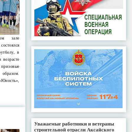
ном зале
остоялся
утболу, в
в возрасте
й призовые
 образом.
Юность»,
Уважаемые работники и ветераны
строительной отрасли Аксайского