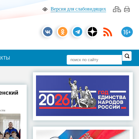
Версия для слабовидящих
16+
АКТЫ
енский
ости