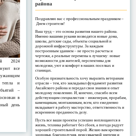
района
Поздравляю вас с профессиональным праздником –
Днем строителя!
Ваш труд – это основа развития нашего района.
Именно вашими руками возводятся новые дома,
школы, детские сады, объекты социальной и
дорожной инфраструктуры. За каждым
построенным зданием – не просто расчеты и
чертежи, а реальные перемены к лучшему: новые
возможности для жителей, перспективы для
ий 2024
молодежи, уют и комфорт в наших поселках и
днуют все
станицах.
кружающим
Особую признательность хочу выразить ветеранам
отрасли – тем, кто закладывал фундамент развития
 тепла и
Аксайского района и передал свои знания и опыт
бъятий –
молодому поколению. И, конечно, спасибо всем
действующим специалистам – инженерам, прорабам,
основан в
каменщикам, монтажникам, всем, кто ежедневно
ный день
вкладывает в работу мастерство, ответственность и
искреннюю преданность делу.
Пусть все ваши проекты успешно воплощаются в
жизнь, техника работает без сбоев, а погода радует
хорошей строительной порой. Желаю вам крепкого
здоровья, благополучия, неиссякаемой энергии и