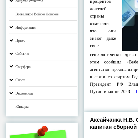
Защита Отечества
процентов
жителей
Всевеликое Войско Донское
страны
отметили,
Информация
что они
знают даже
Право
свое
События
генеалогическое древ
этом сообщил «Вебе
Соцсфера
агентство проанализи
в связи со стартом Го
Спорт
Президент РФ Влад
Путин в конце 2023…
П
Экономика
Юнкоры
Аксайчанка Н.В. 
капитан сборной