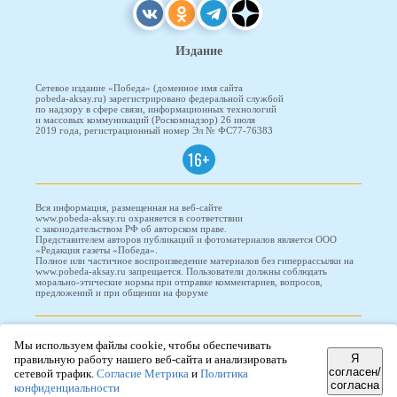
Издание
Сетевое издание «Победа» (доменное имя сайта
pobeda-aksay.ru) зарегистрировано федеральной службой
по надзору в сфере связи, информационных технологий
и массовых коммуникаций (Роскомнадзор) 26 июля
2019 года, регистрационный номер Эл № ФС77-76383
16+
Вся информация, размещенная на веб-сайте
www.pobeda-aksay.ru охраняется в соответствии
с законодательством РФ об авторском праве.
Представителем авторов публикаций и фотоматериалов является ООО
«Редакция газеты «Победа».
Полное или частичное воспроизведение материалов без гиперрассылки на
www.pobeda-aksay.ru запрещается. Пользователи должны соблюдать
морально-этические нормы при отправке комментариев, вопросов,
предложений и при общении на форуме
ПОБЕДА © 2010-2026
Мы используем файлы cookie, чтобы обеспечивать
Я
правильную работу нашего веб-сайта и анализировать
согласен/
сетевой трафик.
Согласие Метрика
и
Политика
согласна
Редизайн и доработка сайта -
ООО "Проводник"
конфиденциальности