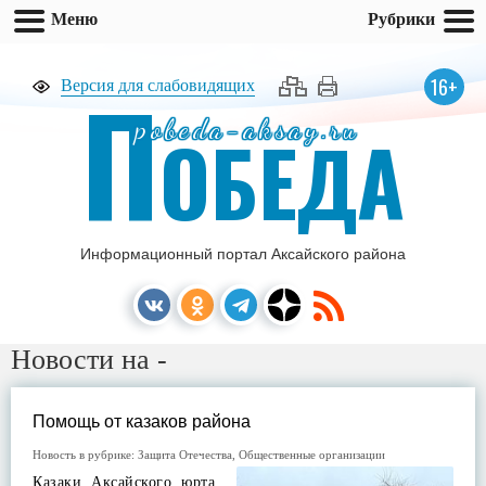
Меню
Рубрики
П
16+
Версия для слабовидящих
pobeda-aksay.ru
ОБЕДА
Информационный портал Аксайского района
Новости на -
Помощь от казаков района
Новость в рубрике:
Защита Отечества
,
Общественные организации
Казаки Аксайского юрта