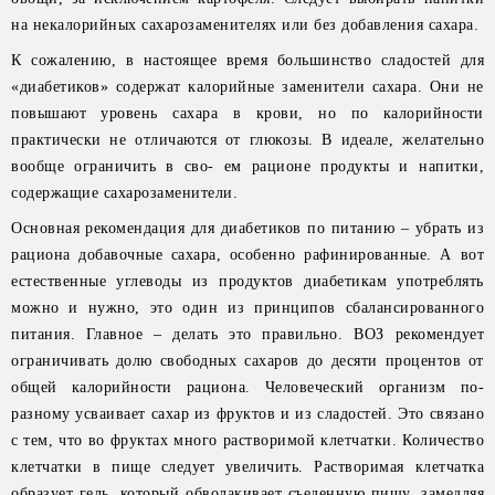
на некалорийных сахарозаменителях или без добавления сахара.
К сожалению, в настоящее время большинство сладостей для
«диабетиков» содержат калорийные заменители сахара. Они не
повышают уровень сахара в крови, но по калорийности
практически не отличаются от глюкозы. В идеале, желательно
вообще ограничить в сво- ем рационе продукты и напитки,
содержащие сахарозаменители.
Основная рекомендация для диабетиков по питанию – убрать из
рациона добавочные сахара, особенно рафинированные. А вот
естественные углеводы из продуктов диабетикам употреблять
можно и нужно, это один из принципов сбалансированного
питания. Главное – делать это правильно. ВОЗ рекомендует
ограничивать долю свободных сахаров до десяти процентов от
общей калорийности рациона. Человеческий организм по-
разному усваивает сахар из фруктов и из сладостей. Это связано
с тем, что во фруктах много растворимой клетчатки. Количество
клетчатки в пище следует увеличить. Растворимая клетчатка
образует гель, который обволакивает съеденную пищу, замедляя