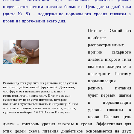
подвергается режим питания больного. Цель диеты диабетика
(диета № 9) – поддержание нормального уровня глюкозы в
крови на протяжении всего дня.
Питание. Одной из
наиболее
распространенных
причин сахарного
диабета второго типа
является ожирение и
переедание. Поэтому
нормализация
Рекомендуется удалить из рациона продукты и
напитки с добавленной фруктозой. Доказано,
режима питания
что фруктоза повышает риски развития
будет первым шагом
резистентности к инсулину. В то же время
существуют продукты питания, которые
в нормализации
повышают чувствительность к инсулину. К ним
относятся специи, такие как – чеснок, корица,
уровня глюкозы в
куркума и имбирь. / ФОТО сети Интернет
крови. Главная цель
диеты – контроль уровня глюкозы в крови. Эффективная для
этих целей схема питания диабетиков основывается на двух