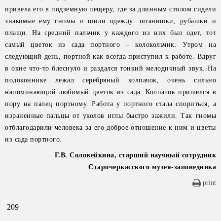
привела его в подземную пещеру, где за длинным столом сидели
знакомые ему гномы и шили одежду: штанишки, рубашки и
плащи. На средний пальчик у каждого из них был одет, тот
самый цветок из сада портного – колокольчик. Утром на
следующий день, портной как всегда приступил к работе. Вдруг
в окне что-то блеснуло и раздался тонкий мелодичный звук. На
подоконнике лежал серебряный колпачок, очень сильно
напоминающий любимый цветок из сада. Колпачок пришелся в
пору на палец портному. Работа у портного стала спориться, а
израненные пальцы от уколов иглы быстро зажили. Так гномы
отблагодарили человека за его доброе отношение к ним и цветы
из сада портного.
Г.В. Соловейкина, старший научный сотрудник
Старочеркасского музея-заповедника
print
209