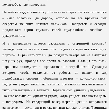
кольцеобразные наперстки.
На мой взгляд, к наперстку применима старая русская поговорка
– «мал золотник, да дорог», который во все времена был
оберегом женских нежных пальчиков. Наперсток и сегодня
продолжает верно служить своей трудолюбивой хозяйке –
рукодельнице.
И в завершение хочется рассказать о старинной красивой
легенде, как появился наперсток. В давние времена жил один
портной. С раннего утра и до позднего вечера он не выпускал
иглу из рук, проводя все время за работой. Пальцы его были
изранены, потому что он прокалывал их острой иглой. Однажды
вечером, чтобы отвлечься от работы, он вышел в сад
полюбоваться своими любимыми цветами – колокольчиками.
Вдруг он увидел несколько гномов, срывающих колокольчики и
тихо исчезающими в темноте. Портной был удивлен увиденным.
Но еще больше он удивился утром, когда увидел, что цветы целы
и невредимы. На следующий вечер портной решил отправится
за гномами, несущими в руках шляпки колокольчиков. Тропинка