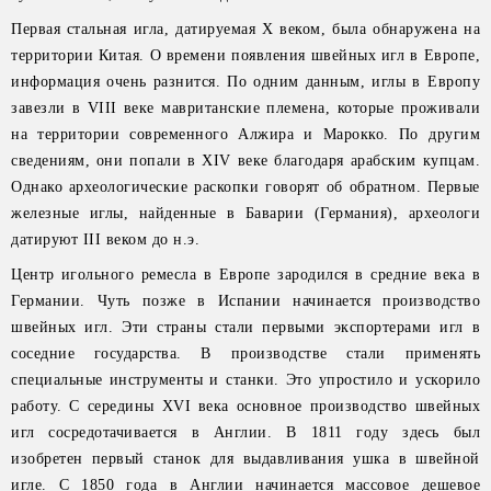
Первая стальная игла, датируемая Х веком, была обнаружена на
территории Китая. О времени появления швейных игл в Европе,
информация очень разнится. По одним данным, иглы в Европу
завезли в VIII веке мавританские племена, которые проживали
на территории современного Алжира и Марокко. По другим
сведениям, они попали в XIV веке благодаря арабским купцам.
Однако археологические раскопки говорят об обратном. Первые
железные иглы, найденные в Баварии (Германия), археологи
датируют III веком до н.э.
Центр игольного ремесла в Европе зародился в средние века в
Германии. Чуть позже в Испании начинается производство
швейных игл. Эти страны стали первыми экспортерами игл в
соседние государства. В производстве стали применять
специальные инструменты и станки. Это упростило и ускорило
работу. С середины ХVI века основное производство швейных
игл сосредотачивается в Англии. В 1811 году здесь был
изобретен первый станок для выдавливания ушка в швейной
игле. С 1850 года в Англии начинается массовое дешевое