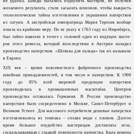
не удалось. Шведы пытались подкупить мастеров, не получив
желаемого результата, стали засылать шпионов, чтобы выкрасть
технологические тайны изготовления и украшения наперстков
из латуни. А австрийская императрица Мария Терезия вообще
пошла на крайнюю меру. По ее указу в 1763 году из Нюрнберга,
был тайно вывезен в телеге с соломой один из ведущих масте-
ров этого ремесла, который впоследствии в Австрии наладил
производство наперстков. «Шляпка для пальца» так их называли
в Европе.
XIХ век – время повсеместного фабричного производства
швейных принадлежностей, в том числе и наперстков. К 1900
году до 85% всей мировой продукции наперстков
производилась в промышленных масштабах. Центром
производства оставалась Германия. В России производство
наперстков было сосредоточено в Москве, Санкт-Петербурге и
Великом Устюге. Для массового потребителя дешевые наперстки
изготавливались из томпака – сплава меди с оловом. Долгое
время большое неудобство мастерицам доставляла игла,
соскальзывающая с гладкой поверхности наперстка. Была решена