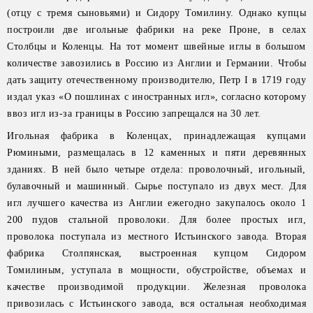
(отцу с тремя сыновьями) и Сидору Томилину. Однако купцы
построили две игольные фабрики на реке Проне, в селах
Столбцы и Коленцы. На тот момент швейные иглы в большом
количестве завозились в Россию из Англии и Германии. Чтобы
дать защиту отечественному производителю, Петр I в 1719 году
издал указ «О пошлинах с иностранных игл», согласно которому
ввоз игл из-за границы в Россию запрещался на 30 лет.
Игольная фабрика в Коленцах, принадлежащая купцами
Рюмиными, размещалась в 12 каменных и пяти деревянных
зданиях. В ней было четыре отдела: проволочный, игольный,
булавочный и машинный. Сырье поступало из двух мест. Для
игл лучшего качества из Англии ежегодно закупалось около 1
200 пудов стальной проволоки. Для более простых игл,
проволока поступала из местного Истьинского завода. Вторая
фабрика Столпянская, выстроенная купцом Сидором
Томилиным, уступала в мощности, обустройстве, объемах и
качестве производимой продукции. Железная проволока
привозилась с Истьинского завода, вся остальная необходимая