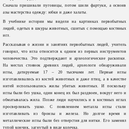
Сначала пришивали пуговицы, потом шили фартуки, а освоив
азы мастерства одежду: юбки и даже халаты.
В учебнике истории мы видели на картинках первобытных
людей, одетых в шкуры животных, сшитых с помощью костяных
игл.
Рассказывая о жизни и занятиях первобытных людей, учитель
говорил, что игла относится к одним из первых инструментов
человечества. Это подтверждают и археологические раскопки.
На местах стоянок древних людей, археологи обнаруживали
иглы, датируемые 17 – 20 тысячами лет. Первые иглы
изготавливались из костей животных и даже птиц, а в качестве
нитей использовались жилы убитых животных. И поскольку
иглы были без ушка, один конец их был раздвоен, вокруг него и
обматывалась жила. Позже люди научились и в костяных иглах
просверливать ушко. С появлением металла иглы стали
изготавливать из бронзы и железа. Но долгое время и
металлические иглы были без отверстия для нитки. Его заменял
тупой кончик, загнутый в виде колечка.