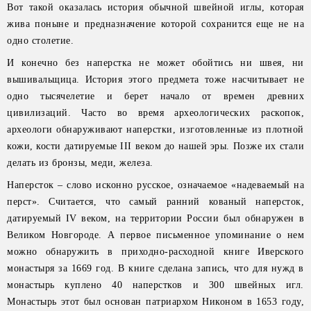
Вот такой оказалась история обычной швейной иглы, которая
жива поныне и предназначение которой сохранится еще не на
одно столетие.
И конечно без наперстка не может обойтись ни швея, ни
вышивальщица. История этого предмета тоже насчитывает не
одно тысячелетие и берет начало от времен древних
цивилизаций. Часто во время археологических раскопок,
археологи обнаруживают наперстки, изготовленные из плотной
кожи, кости датируемые III веком до нашей эры. Позже их стали
делать из бронзы, меди, железа.
Наперсток – слово исконно русское, означаемое «надеваемый на
перст». Считается, что самый ранний кованый наперсток,
датируемый IV веком, на территории России был обнаружен в
Великом Новгороде. А первое письменное упоминание о нем
можно обнаружить в приходно-расходной книге Иверского
монастыря за 1669 год. В книге сделана запись, что для нужд в
монастырь куплено 40 наперстков и 300 швейных игл.
Монастырь этот был основан патриархом Никоном в 1653 году,