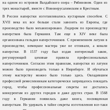
на одном из островов Валдайского озера – Рябиновом. Один из
трех монастырей, вместе с Новоиерусалимским и Крестным.
В России наперстки изготавливались кустарным способом. С
XVII века их все больше стали завозить из Европы, где
производство было механизировано. Лидером по производству
наперстков была Германия. Там еще в XIV веке была
организована гильдия наперсточников. С применением латуни в
производстве, немецкие мастера уже не отливали, а ковали
наперстки. В 1537 году был издан интересный закон,
регулирующий цеховые правила профессиональных
наперсточников. Согласно этим правилам, наперстки из латуни
можно было производить только в Нюрнберге. И обучаться
этому мастерству можно было только здесь. Овладевшим
профессией ремесленникам категорически запрещалось покидать
город, чтобы профессиональные секреты не достались
конкурентам из других городов и даже других стран. В 1568
году в Германии появилась даже книга, посвященная
наперсткам. Но удержать в тайне секреты изготовления все-таки